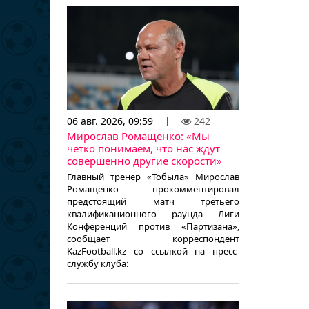
06 авг. 2026, 09:59
242
Мирослав Ромащенко: «Мы
четко понимаем, что нас ждут
совершенно другие скорости»
Главный тренер «Тобыла» Мирослав
Ромащенко прокомментировал
предстоящий матч третьего
квалификационного раунда Лиги
Конференций против «Партизана»,
сообщает корреспондент
KazFootball.kz со ссылкой на пресс-
службу клуба: