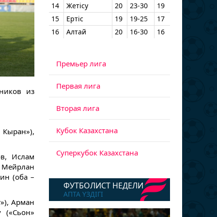
14
Жетісу
20
23-30
19
15
Ертіс
19
19-25
17
16
Алтай
20
16-30
16
Премьер лига
Первая лига
ников из
Вторая лига
Кубок Казахстана
 Кыран»),
Суперкубок Казахстана
в, Ислам
, Мейрлан
ин (оба –
ФУТБОЛИСТ НЕДЕЛИ
АПТА ҮЗДІГІ
»), Арман
у («Сьон»