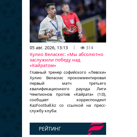
05 авг. 2026, 13:13
314
Хулио Веласкес: «Мы абсолютно
заслужили победу над
«Кайратом»
Главный тренер софийского «Левски»
Хулио Веласкес прокомментировал
первый матч третьего
квалификационного раунда Лиги
Чемпионов против «Кайрата» (1:0),
сообщает корреспондент
KazFootball.kz со ссылкой на пресс-
службу клуба:
РЕЙТИНГ