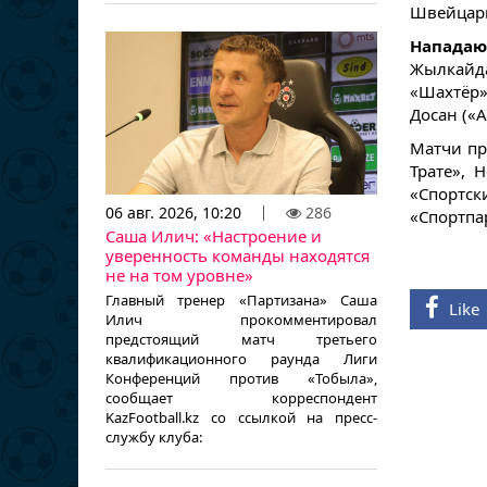
Швейцари
Напад
Жылкайд
«Шахтёр»
Досан («А
Матчи пр
Трате», 
«Спортски
06 авг. 2026, 10:20
286
«Спортпа
Саша Илич: «Настроение и
уверенность команды находятся
не на том уровне»
Главный тренер «Партизана» Саша
Like
Илич прокомментировал
предстоящий матч третьего
квалификационного раунда Лиги
Конференций против «Тобыла»,
сообщает корреспондент
KazFootball.kz со ссылкой на пресс-
службу клуба: