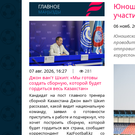
Юноше
ГЛАВНОЕ
МАҢЫЗДЫ
участ
06 нояб. 2
Юношеска
проводи
отправит
корреспон
07 авг. 2026, 16:27
281
Джон ван’т Шкип: «Мы готовы
создать сборную, которой будет
гордиться весь Казахстан»
Кандидат на пост главного тренера
сборной Казахстана Джон ван’т Шкип
рассказал, какой видит национальную
команду, заявил о готовности
приступить к работе и подчеркнул, что
хочет построить сборную, которой
будет гордиться вся страна, сообщает
корреспондент KazFootball.kz со