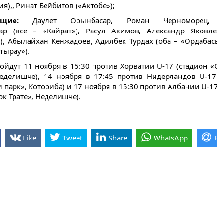
я),, Ринат Бейбитов («Актобе»);
ающие:
Даулет Орынбасар, Роман Черноморец,
ар (все – «Кайрат»), Расул Акимов, Александр Яковле
), Абылайхан Кенжадоев, Адилбек Турдах (оба – «Ордабасы
тырау»).
ойдут 11 ноября в 15:30 против Хорватии U-17 (стадион «
Неделишче), 14 ноября в 17:45 против Нидерландов U-17
 парк», Коториба) и 17 ноября в 15:30 против Албании U-1
рк Трате», Неделишче).
Like
Tweet
Share
WhatsApp