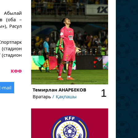
 Абылай
в (оба –
»), Расул
Спортпарк
 (стадион
7 (стадион
КФФ
E-mail
Темирлан
АНАРБЕКОВ
1
Вратарь
Қақпашы