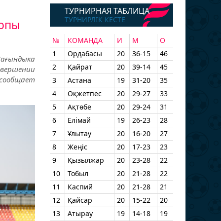
ТУРНИРНАЯ ТАБЛИЦА
ТУРНИРЛІК КЕСТЕ
ропы
№
КОМАНДА
И
М
О
1
Ордабасы
20
36-15
46
Сағындыка
2
Қайрат
20
39-14
45
вершении
 сообщает
3
Астана
19
31-20
35
4
Оқжетпес
20
29-27
33
5
Ақтөбе
20
29-24
31
6
Елімай
19
26-23
28
7
Ұлытау
20
16-20
27
8
Жеңіс
20
17-23
23
9
Қызылжар
20
23-28
22
10
Тобыл
20
21-28
22
11
Каспий
20
21-28
21
12
Қайсар
20
15-22
20
13
Атырау
19
14-18
19