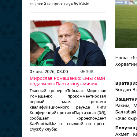
ссылкой на пресс-службу КФФ:
Наша сб
Хорватии
07 авг. 2026, 03:00
308
Мирослав Ромащенко: «Мы сами
Вратари
подарили «Партизану» мячи»
Богдан Во
Главный тренер «Тобыла» Мирослав
Ромащенко прокомментировал
Защитн
первый матч третьего
Рахим, М
квалификационного раунда Лиги
Балтабай
Конференций против «Партизана» (0:3),
«Жас Кыр
сообщает корреспондент
KazFootball.kz со ссылкой на пресс-
Полузащ
службу клуба:
Ахмет, К