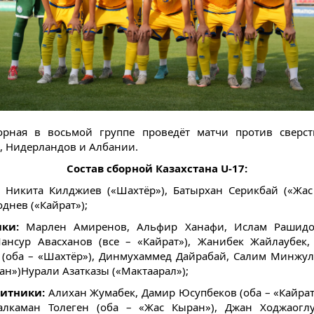
орная в восьмой группе проведёт матчи против сверст
, Нидерландов и Албании.
Состав сборной Казахстана U-17:
:
Никита Килджиев («Шахтёр»), Батырхан Серикбай («Жас
днев («Кайрат»);
ики:
Марлен Амиренов, Альфир Ханафи, Ислам Рашидо
ансур Авасханов (все – «Кайрат»), Жанибек Жайлаубек
 (оба – «Шахтёр»), Динмухаммед Дайрабай, Салим Минжул
ан»)Нурали Азатказы («Мактаарал»);
итники:
Алихан Жумабек, Дамир Юсупбеков (оба – «Кайрат
алкаман Толеген (оба – «Жас Кыран»), Джан Ходжаогл