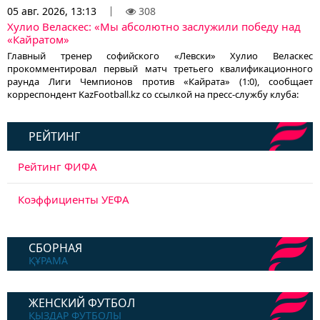
05 авг. 2026, 13:13
308
Хулио Веласкес: «Мы абсолютно заслужили победу над
«Кайратом»
Главный тренер софийского «Левски» Хулио Веласкес
прокомментировал первый матч третьего квалификационного
раунда Лиги Чемпионов против «Кайрата» (1:0), сообщает
корреспондент KazFootball.kz со ссылкой на пресс-службу клуба:
РЕЙТИНГ
Рейтинг ФИФА
Коэффициенты УЕФА
СБОРНАЯ
ҚҰРАМА
ЖЕНСКИЙ ФУТБОЛ
ҚЫЗДАР ФУТБОЛЫ