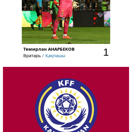
Темирлан
АНАРБЕКОВ
1
Вратарь
Қақпашы