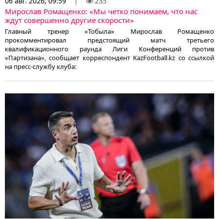
06 авг. 2026, 09:59
235
Мирослав Ромащенко: «Мы четко понимаем, что нас
ждут совершенно другие скорости»
Главный тренер «Тобыла» Мирослав Ромащенко
прокомментировал предстоящий матч третьего
квалификационного раунда Лиги Конференций против
«Партизана», сообщает корреспондент KazFootball.kz со ссылкой
на пресс-службу клуба: