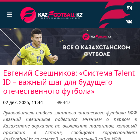
Евгений Свешников: «Система Talent
ID – важный шаг для будущего
отечественного футбола»
02 дек. 2025, 11:44
|
447
Руководитель отдела элитного юношеского футбола КФФ
Евгений Свешников поделился мнением о первом в
Казахстане воркшопе по выявлению талантов, который
проходит в Астане, сообщает корреспондент
KazFootball.kz со ссылкой на официальный сайт КФФ.