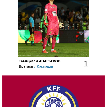
Темирлан
АНАРБЕКОВ
1
Вратарь
Қақпашы