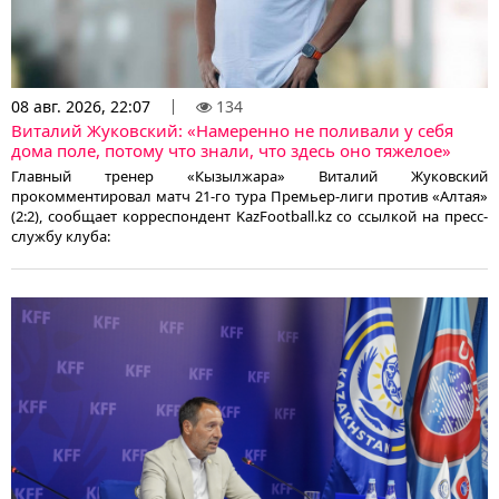
08 авг. 2026, 22:07
134
Виталий Жуковский: «Намеренно не поливали у себя
дома поле, потому что знали, что здесь оно тяжелое»
Главный тренер «Кызылжара» Виталий Жуковский
прокомментировал матч 21-го тура Премьер-лиги против «Алтая»
(2:2), сообщает корреспондент KazFootball.kz со ссылкой на пресс-
службу клуба: