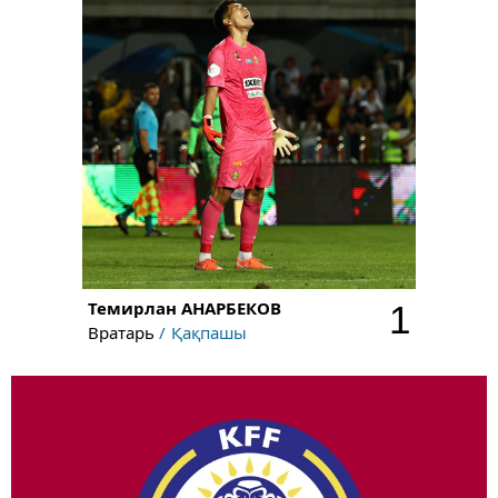
Темирлан
АНАРБЕКОВ
1
Вратарь
Қақпашы