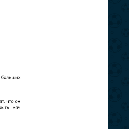
л больших
ят, что он
рыть мяч