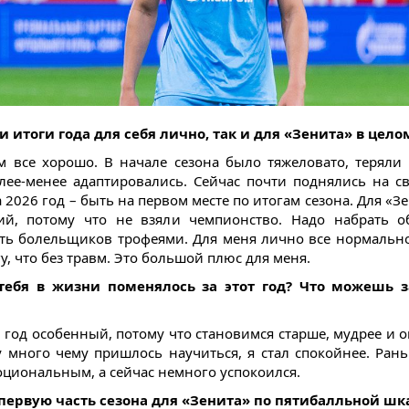
и итоги года для себя лично, так и для «Зенита» в цело
м все хорошо. В начале сезона было тяжеловато, теряли 
лее-менее адаптировались. Сейчас почти поднялись на св
 2026 год – быть на первом месте по итогам сезона. Для «З
ий, потому что не взяли чемпионство. Надо набрать о
ть болельщиков трофеями. Для меня лично все нормальн
у, что без травм. Это большой плюс для меня.
 тебя в жизни поменялось за этот год? Что можешь з
 год особенный, потому что становимся старше, мудрее и о
у много чему пришлось научиться, я стал спокойнее. Ран
оциональным, а сейчас немного успокоился.
первую часть сезона для «Зенита» по пятибалльной шк