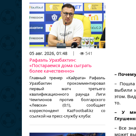
05 авг. 2026, 01:48
541
Рафаэль Уразбахтин:
«Постараемся дома сыграть
более качественно»
– Почем
Главный тренер «Кайрата» Рафаэль
Уразбахтин прокомментировал
– Пошла 
первый матч третьего
выбили и
квалификационного раунда Лиги
этом. Ви
Чемпионов против болгарского
то.
«Левски» (0:1), сообщает
корреспондент KazFootball.kz со
– У мн
ссылкой на пресс-службу клуба:
Глушенко
– Все зн
может вы