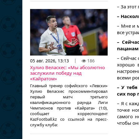
– За этот
– Наскол
– Мне и м
все устра
– Сейча
пацанами
– Сейчас
05 авг. 2026, 13:13
186
хорошо в
Хулио Веласкес: «Мы абсолютно
настроен
заслужили победу над
всеми ро
«Кайратом»
Главный тренер софийского «Левски»
– У теб
Хулио Веласкес прокомментировал
сих пор 
первый матч третьего
квалификационного раунда Лиги
– Я с ка
Чемпионов против «Кайрата» (1:0),
точке но
сообщает корреспондент
самого н
KazFootball.kz со ссылкой на пресс-
чтобы он
службу клуба: