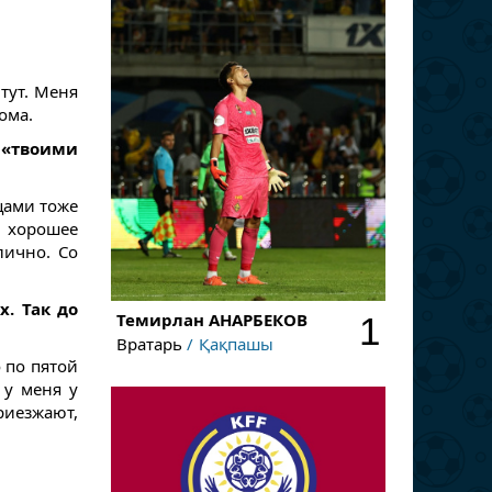
 тут. Меня
ома.
 «твоими
цами тоже
ь хорошее
лично. Со
. Так до
Темирлан
АНАРБЕКОВ
1
Вратарь
Қақпашы
 по пятой
 у меня у
риезжают,