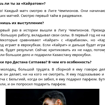
ь ли ты за «Кайратом»?
о! Каждый матч смотрю в Лиге Чемпионов. Они начинаю
ших матчей. Смотрю первый тайм в раздевалке.
ценишь их выступление?
ервый раз в истории вышли в Лигу Чемпионов. Президе
 большую работу, вкладывал свои силы. В первый год не на
Некоторые сравнивают «Кайрат» с «Карабахом», но «Ка
од играет в еврокубках. Если «Кайрат» и дальше будет игра
в, будет результат. Сейчас критиковать их не надо, потом
али большое дело и подарили Казахстану еврокубки.
жи про Дастана Сатпаева? В чем его особенность?
 молодец, большой трудяга. В сборной я ему говорю де
ак он делает, ни на кого не смотреть. Я ему подсказываю 
тча с Бельгией, когда он забил, я ему подарил парфюм. Бут
ли, и он попросил подарить парфюм.