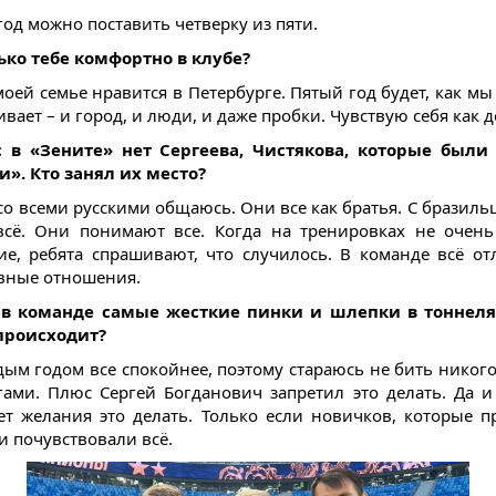
 год можно поставить четверку из пяти.
ько тебе комфортно в клубе?
оей семье нравится в Петербурге. Пятый год будет, как мы
ивает – и город, и люди, и даже пробки. Чувствую себя как д
с в «Зените» нет Сергеева, Чистякова, которые были
». Кто занял их место?
 со всеми русскими общаюсь. Они все как братья. С бразиль
сё. Они понимают все. Когда на тренировках не очен
ие, ребята спрашивают, что случилось. В команде всё от
вные отношения.
я в команде самые жесткие пинки и шлепки в тоннелях
происходит?
ждым годом все спокойнее, поэтому стараюсь не бить никого
гами. Плюс Сергей Богданович запретил это делать. Да и
ет желания это делать. Только если новичков, которые п
и почувствовали всё.