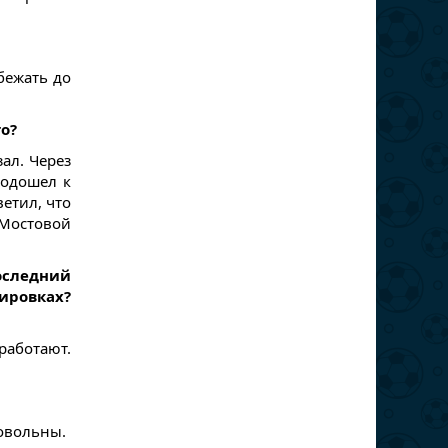
обежать до
о?
зал. Через
подошел к
ветил, что
 Мостовой
следний
ировках?
работают.
довольны.