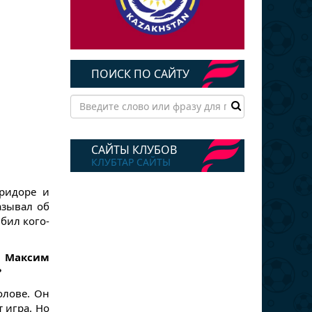
ПОИСК ПО САЙТУ
САЙТЫ КЛУБОВ
КЛУБТАР САЙТЫ
оридоре и
азывал об
бил кого-
 Максим
?
олове. Он
 игра. Но