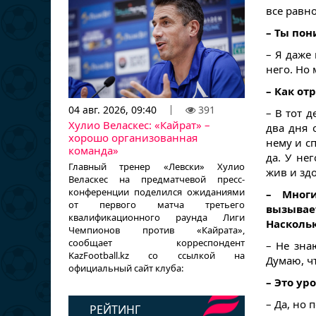
все равно
– Ты пон
– Я даже 
него. Но
– Как от
04 авг. 2026, 09:40
391
– В тот д
Хулио Веласкес: «Кайрат» –
два дня 
хорошо организованная
нему и сп
команда»
да. У не
Главный тренер «Левски» Хулио
жив и зд
Веласкес на предматчевой пресс-
конференции поделился ожиданиями
– Мног
от первого матча третьего
вызывае
квалификационного раунда Лиги
Наскольк
Чемпионов против «Кайрата»,
сообщает корреспондент
– Не зна
KazFootball.kz со ссылкой на
Думаю, ч
официальный сайт клуба:
– Это ур
– Да, но
РЕЙТИНГ