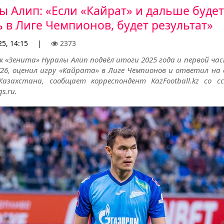
ы Алип: «Если «Кайрат» и дальше будет
ь в Лиге Чемпионов, будет результат»
25, 14:15
|
2373
 «Зенита» Нуралы Алип подвёл итоги 2025 года и первой час
/26, оценил игру «Кайрата» в Лиге Чемпионов и ответил на 
Казахстана, сообщает корреспондент KazFootball.kz со с
s.ru.