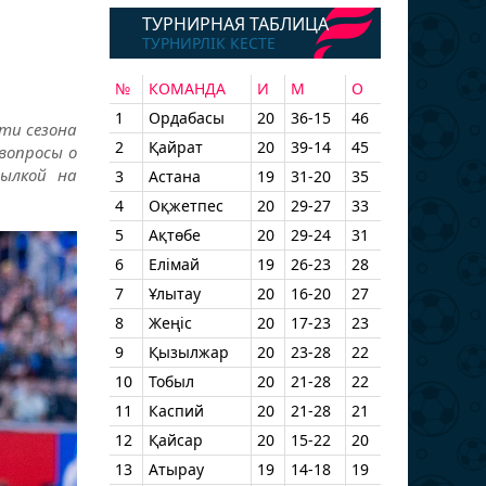
ТУРНИРНАЯ ТАБЛИЦА
ТУРНИРЛІК КЕСТЕ
№
КОМАНДА
И
М
О
1
Ордабасы
20
36-15
46
ти сезона
2
Қайрат
20
39-14
45
вопросы о
сылкой на
3
Астана
19
31-20
35
4
Оқжетпес
20
29-27
33
5
Ақтөбе
20
29-24
31
6
Елімай
19
26-23
28
7
Ұлытау
20
16-20
27
8
Жеңіс
20
17-23
23
9
Қызылжар
20
23-28
22
10
Тобыл
20
21-28
22
11
Каспий
20
21-28
21
12
Қайсар
20
15-22
20
13
Атырау
19
14-18
19