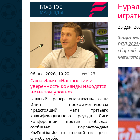
Нурал
ГЛАВНОЕ
МАҢЫЗДЫ
играт
25 дек. 20
Защитник
РПЛ-2025
сборной 
Metarating
06 авг. 2026, 10:20
125
Саша Илич: «Настроение и
уверенность команды находятся
не на том уровне»
Главный тренер «Партизана» Саша
Илич прокомментировал
предстоящий матч третьего
квалификационного раунда Лиги
Конференций против «Тобыла»,
сообщает корреспондент
KazFootball.kz со ссылкой на пресс-
службу клуба: