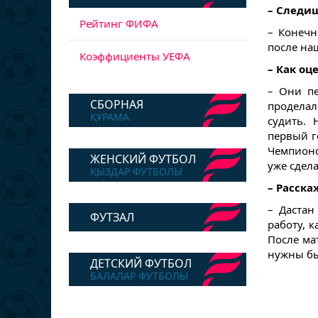
– Следиш
Рейтинг ФИФА
– Конечн
после на
Коэффициенты УЕФА
– Как о
– Они п
СБОРНАЯ
проделал
ҚҰРАМА
судить. 
первый г
Чемпионо
ЖЕНСКИЙ ФУТБОЛ
уже сдел
ҚЫЗДАР ФУТБОЛЫ
– Расска
– Дастан
ФУТЗАЛ
работу, к
После ма
нужны бы
ДЕТСКИЙ ФУТБОЛ
БАЛАЛАР ФУТБОЛЫ