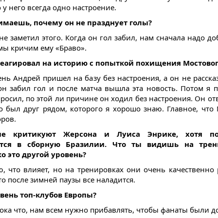
 у него всегда одно настроение.
имаешь, почему он не празднует голы?
не заметил этого. Когда он гол забил, нам сначала надо д
 мы кричим ему «Браво».
реагировал на историю с попыткой похищения Мостовог
ень Андрей пришел на базу без настроения, а он не расска
он забил гол и после матча вышла эта новость. Потом я 
росил, по этой ли причине он ходил без настроения. Он от
го был друг рядом, которого я хорошо знаю. Главное, что
оров.
ие критикуют Жерсона и Луиса Энрике, хотя по
тся в сборную Бразилии. Что ты видишь на трен
о это другой уровень?
ю, что влияет, но на тренировках они очень качественно 
то после зимней паузы все наладится.
овень топ-клубов Европы?
 пока что, нам всем нужно прибавлять, чтобы фанаты были 