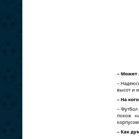
– Может 
– Надеюс
высот и и
– На ког
– Футбол 
похож н
корпусом
– Как ду