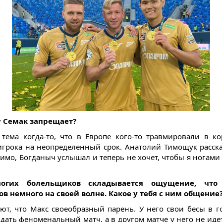
у Семак запрещает?
тема когда-то, что в Европе кого-то травмировали в к
грока на неопределенный срок. Анатолий Тимощук расск
димо, Богданыч услышал и теперь не хочет, чтобы я ногами 
огих болельщиков складывается ощущение, что
в немного на своей волне. Какое у тебя с ним общение
ают, что Макс своеобразный парень. У него свои бесы в г
дать феноменальный матч, а в другом матче у него не идет