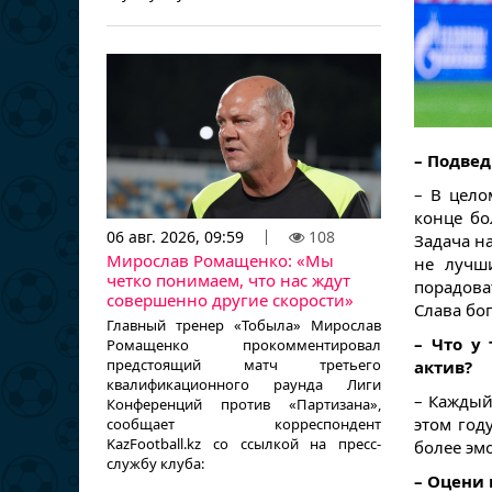
– Подвед
– В цело
конце бо
06 авг. 2026, 09:59
108
Задача на
Мирослав Ромащенко: «Мы
не лучш
четко понимаем, что нас ждут
порадова
совершенно другие скорости»
Слава бог
Главный тренер «Тобыла» Мирослав
– Что у
Ромащенко прокомментировал
предстоящий матч третьего
актив?
квалификационного раунда Лиги
– Каждый
Конференций против «Партизана»,
этом год
сообщает корреспондент
KazFootball.kz со ссылкой на пресс-
более эм
службу клуба:
– Оцени 