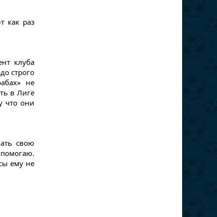
т как раз
нт клуба
до строго
рабах» не
ть в Лиге
у что они
лать свою
и помогаю.
сы ему не