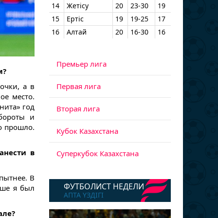
14
Жетісу
20
23-30
19
15
Ертіс
19
19-25
17
16
Алтай
20
16-30
16
Премьер лига
м?
Первая лига
очки, а в
ое место.
енита» год
Вторая лига
бороты и
о прошло.
Кубок Казахстана
анести в
Суперкубок Казахстана
пытнее. В
ФУТБОЛИСТ НЕДЕЛИ
ьше я был
АПТА ҮЗДІГІ
але?