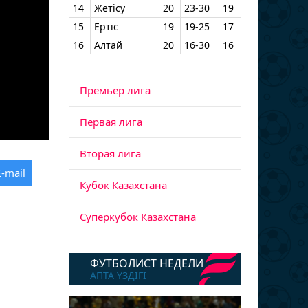
14
Жетісу
20
23-30
19
15
Ертіс
19
19-25
17
16
Алтай
20
16-30
16
Премьер лига
Первая лига
Вторая лига
E-mail
Кубок Казахстана
Суперкубок Казахстана
ФУТБОЛИСТ НЕДЕЛИ
АПТА ҮЗДІГІ