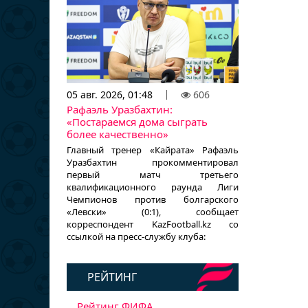
05 авг. 2026, 01:48
606
Рафаэль Уразбахтин:
«Постараемся дома сыграть
более качественно»
Главный тренер «Кайрата» Рафаэль
Уразбахтин прокомментировал
первый матч третьего
квалификационного раунда Лиги
Чемпионов против болгарского
«Левски» (0:1), сообщает
корреспондент KazFootball.kz со
ссылкой на пресс-службу клуба:
РЕЙТИНГ
Рейтинг ФИФА