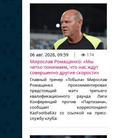
06 авг. 2026, 09:59
174
Мирослав Ромащенко: «Мы
четко понимаем, что нас ждут
совершенно другие скорости»
Главный тренер «Тобыла» Мирослав
Ромащенко прокомментировал
предстоящий матч третьего
квалификационного раунда Лиги
Конференций против «Партизана»,
сообщает корреспондент
KazFootball.kz со ссылкой на пресс-
службу клуба: