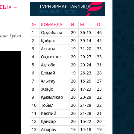
сы» –
ТУРНИРНАЯ ТАБЛИЦА
ТУРНИРЛІК КЕСТЕ
№
КОМАНДА
И
М
О
1
Ордабасы
20
36-15
46
ала Кубка
2
Қайрат
20
39-14
45
3
Астана
19
31-20
35
4
Оқжетпес
20
29-27
33
5
Ақтөбе
20
29-24
31
6
Елімай
19
26-23
28
7
Ұлытау
20
16-20
27
8
Жеңіс
20
17-23
23
9
Қызылжар
20
23-28
22
10
Тобыл
20
21-28
22
11
Каспий
20
21-28
21
12
Қайсар
20
15-22
20
13
Атырау
19
14-18
19