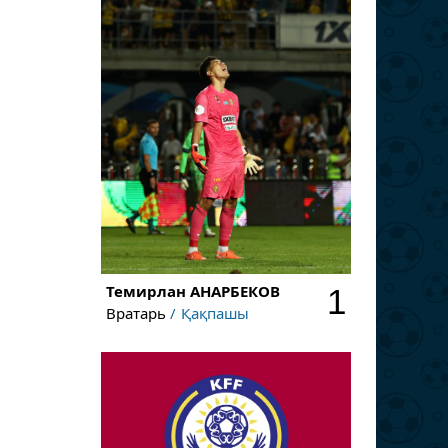
Темирлан
АНАРБЕКОВ
1
Вратарь
Қақпашы