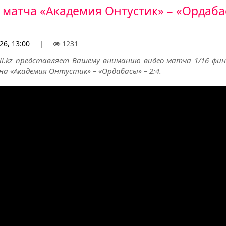
 матча «Академия Онтустик» – «Ордаба
26, 13:00
|
1231
all.kz представляет Вашему вниманию видео матча 1/16 фин
а «Академия Онтустик» – «Ордабасы» – 2:4.