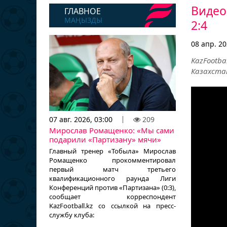
Видео
ГЛАВНОЕ
МАҢЫЗДЫ
2:4
08 апр. 20
KazFootb
Казахстан
07 авг. 2026, 03:00
209
Мирослав Ромащенко: «Мы сами
подарили «Партизану» мячи»
Главный тренер «Тобыла» Мирослав
Ромащенко прокомментировал
первый матч третьего
квалификационного раунда Лиги
Конференций против «Партизана» (0:3),
сообщает корреспондент
KazFootball.kz со ссылкой на пресс-
службу клуба: