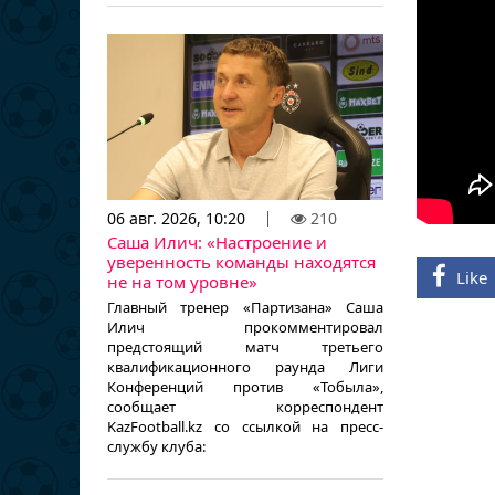
06 авг. 2026, 10:20
210
Саша Илич: «Настроение и
уверенность команды находятся
Like
не на том уровне»
Главный тренер «Партизана» Саша
Илич прокомментировал
предстоящий матч третьего
квалификационного раунда Лиги
Конференций против «Тобыла»,
сообщает корреспондент
KazFootball.kz со ссылкой на пресс-
службу клуба: