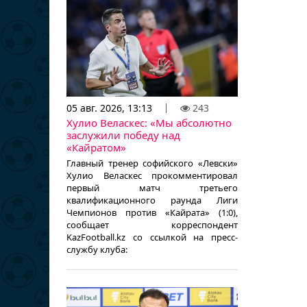
05 авг. 2026, 13:13
243
Хулио Веласкес: «Мы абсолютно
заслужили победу над
«Кайратом»
Главный тренер софийского «Левски»
Хулио Веласкес прокомментировал
первый матч третьего
квалификационного раунда Лиги
Чемпионов против «Кайрата» (1:0),
сообщает корреспондент
KazFootball.kz со ссылкой на пресс-
службу клуба: