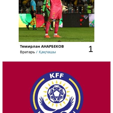
Темирлан
АНАРБЕКОВ
1
Вратарь
Қақпашы