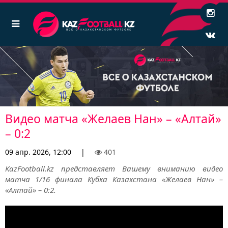
Видео матча «Желаев Нан» – «Алтай»
– 0:2
09 апр. 2026, 12:00
|
401
KazFootball.kz представляет Вашему вниманию видео
матча 1/16 финала Кубка Казахстана «Желаев Нан» –
«Алтай» – 0:2.