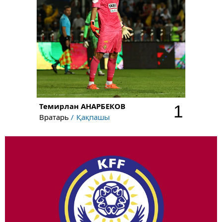
Темирлан
АНАРБЕКОВ
1
Вратарь
Қақпашы