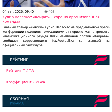
04 авг. 2026, 09:40
403
Хулио Веласкес: «Кайрат» – хорошо организованная
команда»
Главный тренер «Левски» Хулио Веласкес на предматчевой пресс-
конференции поделился ожиданиями от первого матча третьего
квалификационного раунда Лиги Чемпионов против «Кайрата»,
сообщает корреспондент KazFootball.kz со ссылкой на
официальный сайт клуба:
РЕЙТИНГ
Рейтинг ФИФА
Коэффициенты УЕФА
СБОРНАЯ
ҚҰРАМА