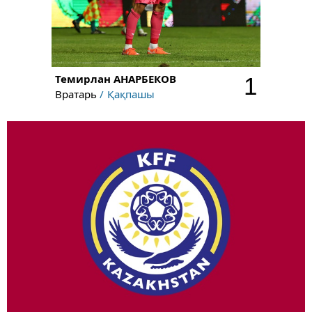
Темирлан
АНАРБЕКОВ
1
Вратарь
Қақпашы