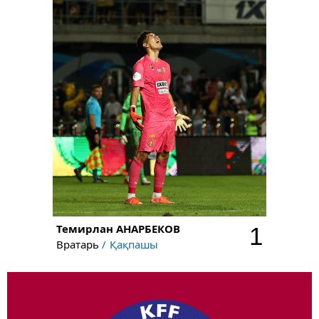
Темирлан
АНАРБЕКОВ
1
Вратарь
Қақпашы