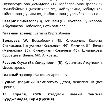
Низамутдинова (Демидова 71), Норбаева (Мамырова 85),
Жумабайкызы (Мясникова 55), Хайруллина, Бабшук (К),
Гайстенова (Тучина 85), Бибосынова (Турлыбекова 71);
Резерв:
Исмайлова (В), Зейнали (В), Шустова, Сункарова,
Абдуллаева, Набокова, Сатыгалиева
Главный тренер:
Бегаим Киргизбаева
Беларусь W:
Воскобович (В), Слесарчик, Козюпа,
Ситникава, Капустина (Казакевич 46), Линник (К), Белая
(Манюкова 85), Синауская (Ковалева 46), Шлапакова,
Суровцева (Валюк 66), Алховик;
Резерв:
Сеуко (В), Свидунович (В), Кубичная, Ятсунович,
Цихамирова.
Главный тренер:
Вячеслау Хрихарау
Судьи:
Циофлики, Комисопулу, Детси, Делигианни (все
Греция)
18 апреля, 2026. Стадион имени Тенгиза
Бурджанадзе, Гори (Грузия).