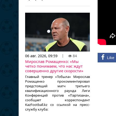
06 авг. 2026, 09:59
84
Like
Мирослав Ромащенко: «Мы
четко понимаем, что нас ждут
совершенно другие скорости»
Главный тренер «Тобыла» Мирослав
Ромащенко прокомментировал
предстоящий матч третьего
квалификационного раунда Лиги
Конференций против «Партизана»,
сообщает корреспондент
KazFootball.kz со ссылкой на пресс-
службу клуба: