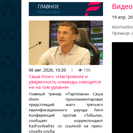
Видео 
ГЛАВНОЕ
МАҢЫЗДЫ
19 апр. 20
KazFootb
Премьер-л
06 авг. 2026, 10:20
106
Саша Илич: «Настроение и
уверенность команды находятся
не на том уровне»
Главный тренер «Партизана» Саша
Илич прокомментировал
предстоящий матч третьего
квалификационного раунда Лиги
Конференций против «Тобыла»,
сообщает корреспондент
KazFootball.kz со ссылкой на пресс-
службу клуба: