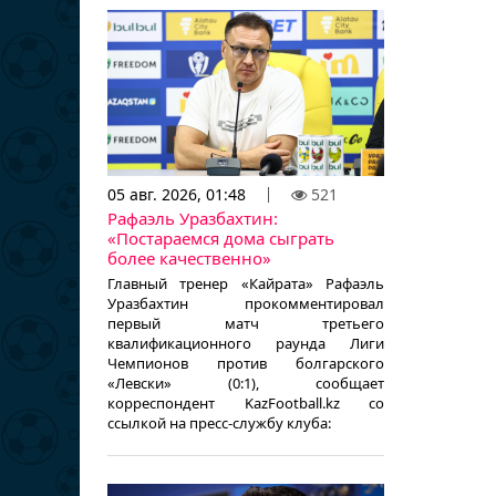
05 авг. 2026, 01:48
521
Рафаэль Уразбахтин:
«Постараемся дома сыграть
более качественно»
Главный тренер «Кайрата» Рафаэль
Уразбахтин прокомментировал
первый матч третьего
квалификационного раунда Лиги
Чемпионов против болгарского
«Левски» (0:1), сообщает
корреспондент KazFootball.kz со
ссылкой на пресс-службу клуба: