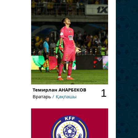
Темирлан
АНАРБЕКОВ
1
Вратарь
Қақпашы