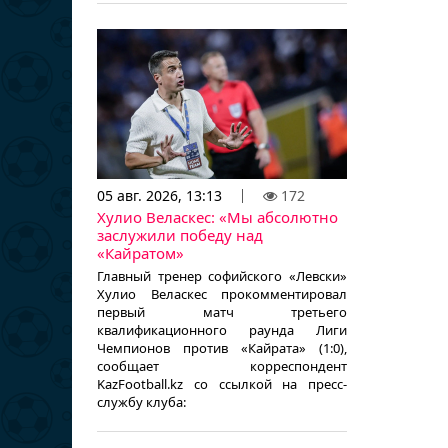
05 авг. 2026, 13:13
172
Хулио Веласкес: «Мы абсолютно
заслужили победу над
«Кайратом»
Главный тренер софийского «Левски»
Хулио Веласкес прокомментировал
первый матч третьего
квалификационного раунда Лиги
Чемпионов против «Кайрата» (1:0),
сообщает корреспондент
KazFootball.kz со ссылкой на пресс-
службу клуба: