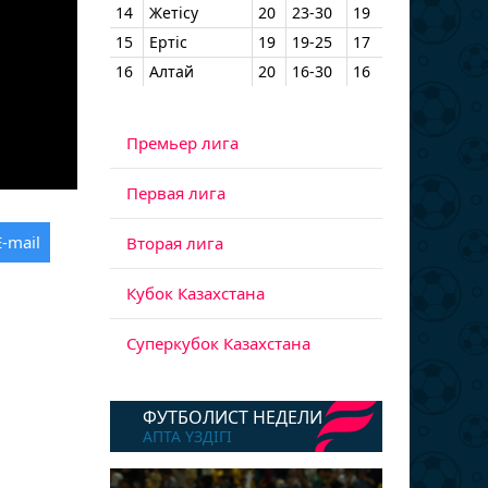
14
Жетісу
20
23-30
19
15
Ертіс
19
19-25
17
16
Алтай
20
16-30
16
Премьер лига
Первая лига
E-mail
Вторая лига
Кубок Казахстана
Суперкубок Казахстана
ФУТБОЛИСТ НЕДЕЛИ
АПТА ҮЗДІГІ