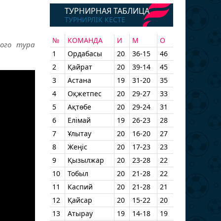
ТУРНИРНАЯ ТАБЛИЦА
ТУРНИРЛІК КЕСТЕ
№
КОМАНДА
И
М
О
того тура
1
Ордабасы
20
36-15
46
2
Қайрат
20
39-14
45
3
Астана
19
31-20
35
4
Оқжетпес
20
29-27
33
5
Ақтөбе
20
29-24
31
6
Елімай
19
26-23
28
7
Ұлытау
20
16-20
27
8
Жеңіс
20
17-23
23
9
Қызылжар
20
23-28
22
10
Тобыл
20
21-28
22
11
Каспий
20
21-28
21
12
Қайсар
20
15-22
20
13
Атырау
19
14-18
19