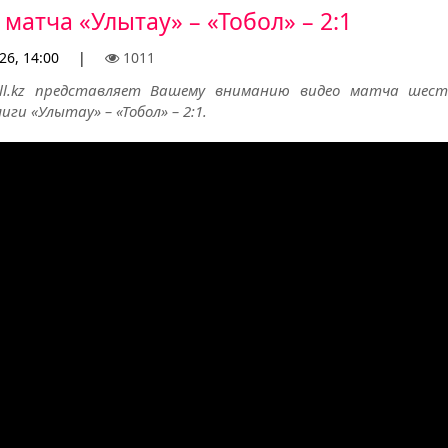
матча «Улытау» – «Тобол» – 2:1
26, 14:00
|
1011
all.kz представляет Вашему вниманию видео матча шес
иги «Улытау» – «Тобол» – 2:1.