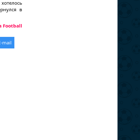
хотелось
рнулся в
a Football
E-mail