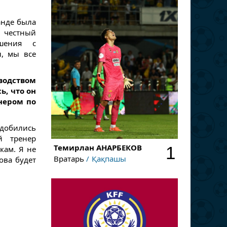
анде была
н честный
ошения с
ы, мы все
водством
ь, что он
нером по
 добились
й тренер
Темирлан
АНАРБЕКОВ
1
кам. Я не
Вратарь
Қақпашы
ова будет