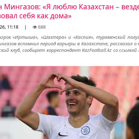
н Мингазов: «Я люблю Казахстан – везд
вовал себя как дома»
26, 11:18
|
688
грок «Иртыша», «Шахтера» и «Каспия», туркменский пол
нгазов вспомнил период карьеры в Казахстане, рассказал о 
кий клуб, сообщает корреспондент KazFootball.kz со ссылкой 