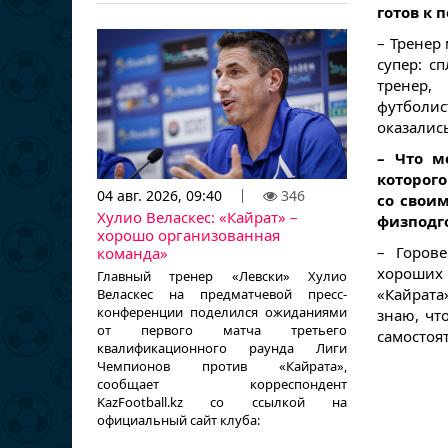
готов к 
– Тренер
супер: с
тренер,
футболис
оказались
– Что м
которого
04 авг. 2026, 09:40
346
со свои
Хулио Веласкес: «Кайрат» –
физподго
хорошо организованная
– Горове
команда»
хороших
Главный тренер «Левски» Хулио
«Кайрата
Веласкес на предматчевой пресс-
конференции поделился ожиданиями
знаю, чт
от первого матча третьего
самостоя
квалификационного раунда Лиги
Чемпионов против «Кайрата»,
сообщает корреспондент
KazFootball.kz со ссылкой на
официальный сайт клуба: