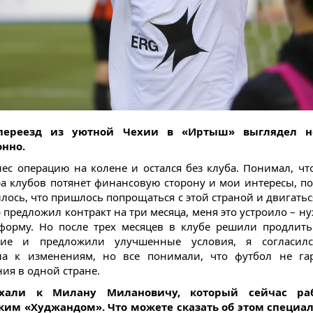
переезд из уютной Чехии в «Иртыш» выглядел не
онно.
нес операцию на колене и остался без клуба. Понимал, чт
а клубов потянет финансовую сторону и мои интересы, по
илось, что пришлось попрощаться с этой страной и двигатьс
 предложил контракт на три месяца, меня это устроило – н
форму. Но после трех месяцев в клубе решили продлит
ние и предложили улучшенные условия, я согласилс
ла к изменениям, но все понимали, что футбол не гар
ия в одной стране.
хали к Милану Милановичу, который сейчас раб
ким «Худжандом». Что можете сказать об этом специал