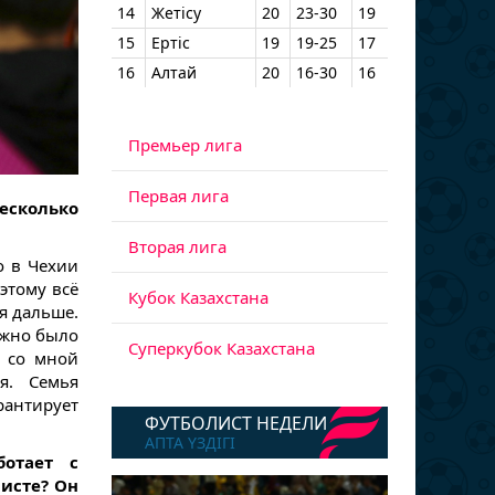
14
Жетісу
20
23-30
19
15
Ертіс
19
19-25
17
16
Алтай
20
16-30
16
Премьер лига
Первая лига
сколько
Вторая лига
о в Чехии
этому всё
Кубок Казахстана
я дальше.
ужно было
Суперкубок Казахстана
ь со мной
я. Семья
антирует
ФУТБОЛИСТ НЕДЕЛИ
АПТА ҮЗДІГІ
отает с
исте? Он