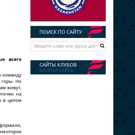
ПОИСК ПО САЙТУ
ше всего
САЙТЫ КЛУБОВ
КЛУБТАР САЙТЫ
у команду
 горы. Но
там живут,
оточен на
о в целом
оформили,
некоторое