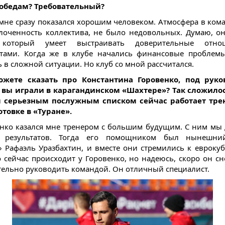
победам? Требовательный?
 мне сразу показался хорошим человеком. Атмосфера в ком
плоченность коллектива, не было недовольных. Думаю, о
 который умеет выстраивать доверительные отн
тами. Когда же в клубе начались финансовые проблем
 в сложной ситуации. Но клуб со мной рассчитался.
ожете сказать про Константина Горовенко, под руко
 вы играли в карагандинском «Шахтере»? Так сложилос
м серьезным послужным списком сейчас работает тре
товке в «Туране».
нко казался мне тренером с большим будущим. С ним мы
 результатов. Тогда его помощником был нынешни
» Рафаэль Уразбахтин, и вместе они стремились к еврокуб
о сейчас происходит у Горовенко, но надеюсь, скоро он сн
тельно руководить командой. Он отличный специалист.