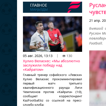
Русла
ГЛАВНОЕ
МАҢЫЗДЫ
чувст
21 апр. 20
Бывший и
Руслан Ми
павлодарс
Football.
05 авг. 2026, 13:13
130
Хулио Веласкес: «Мы абсолютно
заслужили победу над
«Кайратом»
Главный тренер софийского «Левски»
Хулио Веласкес прокомментировал
первый матч третьего
квалификационного раунда Лиги
Чемпионов против «Кайрата» (1:0),
сообщает корреспондент
KazFootball.kz со ссылкой на пресс-
службу клуба: