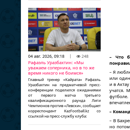
04 авг. 2026, 09:18
248
– Что б
Рафаэль Уразбахтин: «Мы
понрави
уважаем соперника, но в то же
– Я любл
время никого не боимся»
или один
Главный тренер «Кайрата» Рафаэль
и в Актау
Уразбахтин на предматчевой пресс-
конференции поделился ожиданиями
учатся. 
от первого матча третьего
футболе.
квалификационного раунда Лиги
впечатле
Чемпионов против «Левски», сообщает
корреспондент KazFootball.kz со
– Команд
ссылкой на пресс-службу клуба:
– В Бахр
но потом