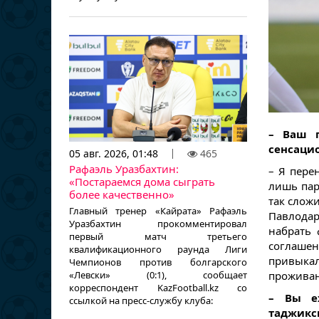
– Ваш 
сенсаци
05 авг. 2026, 01:48
465
Рафаэль Уразбахтин:
– Я пере
«Постараемся дома сыграть
лишь пар
более качественно»
так слож
Главный тренер «Кайрата» Рафаэль
Павлодар
Уразбахтин прокомментировал
набрать 
первый матч третьего
соглаше
квалификационного раунда Лиги
привыка
Чемпионов против болгарского
«Левски» (0:1), сообщает
проживан
корреспондент KazFootball.kz со
– Вы е
ссылкой на пресс-службу клуба:
таджикс