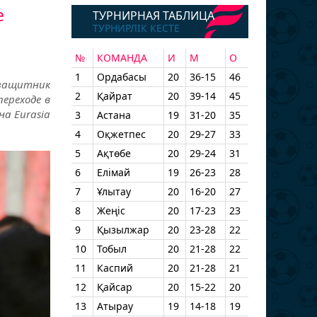
е
ТУРНИРНАЯ ТАБЛИЦА
ТУРНИРЛІК КЕСТЕ
№
КОМАНДА
И
М
О
1
Ордабасы
20
36-15
46
узащитник
2
Қайрат
20
39-14
45
переходе в
на Eurasia
3
Астана
19
31-20
35
4
Оқжетпес
20
29-27
33
5
Ақтөбе
20
29-24
31
6
Елімай
19
26-23
28
7
Ұлытау
20
16-20
27
8
Жеңіс
20
17-23
23
9
Қызылжар
20
23-28
22
10
Тобыл
20
21-28
22
11
Каспий
20
21-28
21
12
Қайсар
20
15-22
20
13
Атырау
19
14-18
19