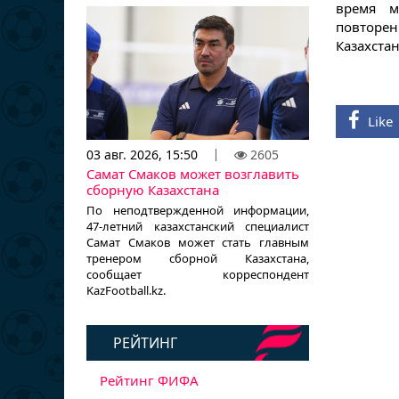
время м
повторе
Казахстан
Like
03 авг. 2026, 15:50
2605
Самат Смаков может возглавить
сборную Казахстана
По неподтвержденной информации,
47-летний казахстанский специалист
Самат Смаков может стать главным
тренером сборной Казахстана,
сообщает корреспондент
KazFootball.kz.
РЕЙТИНГ
Рейтинг ФИФА