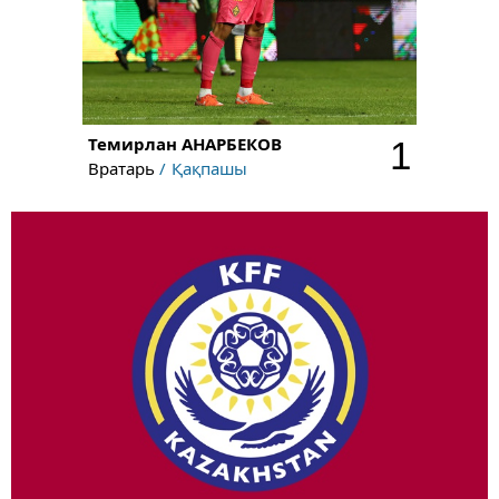
Темирлан
АНАРБЕКОВ
1
Вратарь
Қақпашы