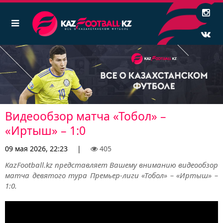
Видеообзор матча «Тобол» –
«Иртыш» – 1:0
09 мая 2026, 22:23
|
405
KazFootball.kz представляет Вашему вниманию видеообзор
матча девятого тура Премьер-лиги «Тобол» – «Иртыш» –
1:0.