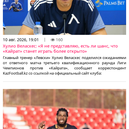
10 авг. 2026, 19:01
160
Хулио Веласкес: «Я не представляю, есть ли шанс, что
«Кайрат» станет играть более открыто»
Главный тренер «Левски» Хулио Веласкес поделился ожиданиями
от ответного матча третьего квалификационного раунда Лиги
Чемпионов против «Кайрата», сообщает корреспондент
KazFootball.kz со ссылкой на официальный сайт клуба: