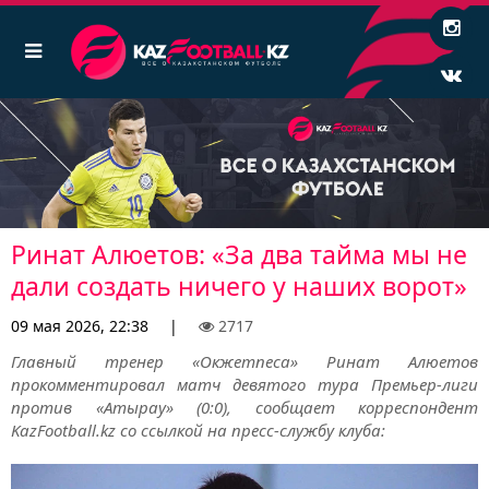
Ринат Алюетов: «За два тайма мы не
дали создать ничего у наших ворот»
09 мая 2026, 22:38
|
2717
Главный тренер «Окжетпеса» Ринат Алюетов
прокомментировал матч девятого тура Премьер-лиги
против «Атырау» (0:0), сообщает корреспондент
KazFootball.kz со ссылкой на пресс-службу клуба: