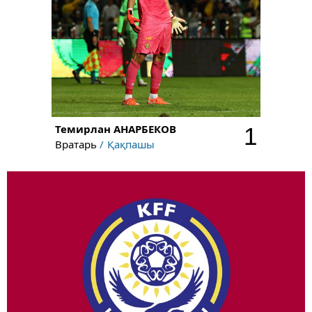
Темирлан
АНАРБЕКОВ
1
Вратарь
Қақпашы