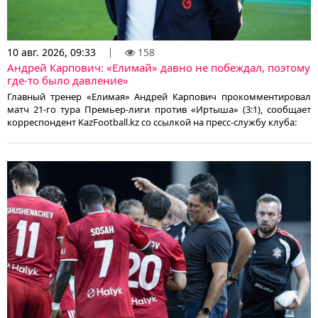
10 авг. 2026, 09:33
158
Андрей Карпович: «Елимай» давно не побеждал, поэтому
где-то было давление»
Главный тренер «Елимая» Андрей Карпович прокомментировал
матч 21-го тура Премьер-лиги против «Иртыша» (3:1), сообщает
корреспондент KazFootball.kz со ссылкой на пресс-службу клуба: