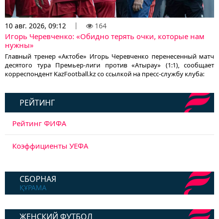
10 авг. 2026, 09:12
164
Игорь Черевченко: «Обидно терять очки, которые нам
нужны»
Главный тренер «Актобе» Игорь Черевченко перенесенный матч
десятого тура Премьер-лиги против «Атырау» (1:1), сообщает
корреспондент KazFootball.kz со ссылкой на пресс-службу клуба:
РЕЙТИНГ
Рейтинг ФИФА
Коэффициенты УЕФА
СБОРНАЯ
ҚҰРАМА
ЖЕНСКИЙ ФУТБОЛ