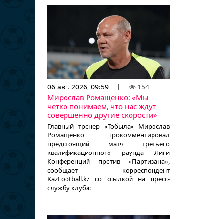
06 авг. 2026, 09:59
154
Мирослав Ромащенко: «Мы
четко понимаем, что нас ждут
совершенно другие скорости»
Главный тренер «Тобыла» Мирослав
Ромащенко прокомментировал
предстоящий матч третьего
квалификационного раунда Лиги
Конференций против «Партизана»,
сообщает корреспондент
KazFootball.kz со ссылкой на пресс-
службу клуба: