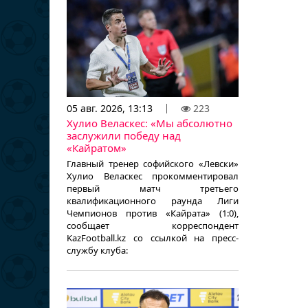
05 авг. 2026, 13:13
223
Хулио Веласкес: «Мы абсолютно
заслужили победу над
«Кайратом»
Главный тренер софийского «Левски»
Хулио Веласкес прокомментировал
первый матч третьего
квалификационного раунда Лиги
Чемпионов против «Кайрата» (1:0),
сообщает корреспондент
KazFootball.kz со ссылкой на пресс-
службу клуба: