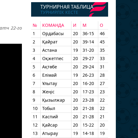
ТУРНИРНАЯ ТАБЛИЦА
ТУРНИРЛІК КЕСТЕ
№
КОМАНДА
И
М
О
атч 22-го
1
Ордабасы
20
36-15
46
2
Қайрат
20
39-14
45
3
Астана
19
31-20
35
4
Оқжетпес
20
29-27
33
5
Ақтөбе
20
29-24
31
6
Елімай
19
26-23
28
7
Ұлытау
20
16-20
27
8
Жеңіс
20
17-23
23
9
Қызылжар
20
23-28
22
10
Тобыл
20
21-28
22
11
Каспий
20
21-28
21
12
Қайсар
20
15-22
20
13
Атырау
19
14-18
19