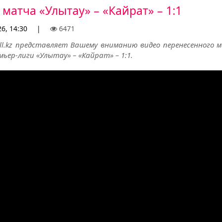
 матча «Улытау» – «Кайрат» – 1:1
6, 14:30
|
6471
all.kz представляет Вашему вниманию видео перенесенного м
ьер-лиги «Улытау» – «Кайрат» – 1:1.