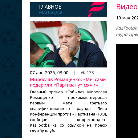
Видео
ГЛАВНОЕ
МАҢЫЗДЫ
10 мая 202
KazFootb
тура Прем
07 авг. 2026, 03:00
133
Мирослав Ромащенко: «Мы сами
подарили «Партизану» мячи»
Главный тренер «Тобыла» Мирослав
Ромащенко прокомментировал
первый матч третьего
квалификационного раунда Лиги
Конференций против «Партизана» (0:3),
сообщает корреспондент
KazFootball.kz со ссылкой на пресс-
службу клуба: