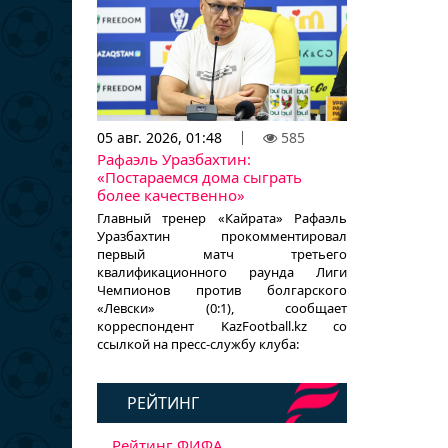
05 авг. 2026, 01:48
585
Рафаэль Уразбахтин:
«Постараемся дома сыграть
более качественно»
Главный тренер «Кайрата» Рафаэль
Уразбахтин прокомментировал
первый матч третьего
квалификационного раунда Лиги
Чемпионов против болгарского
«Левски» (0:1), сообщает
корреспондент KazFootball.kz со
ссылкой на пресс-службу клуба:
РЕЙТИНГ
Рейтинг ФИФА