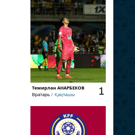
Темирлан
АНАРБЕКОВ
1
Вратарь
Қақпашы