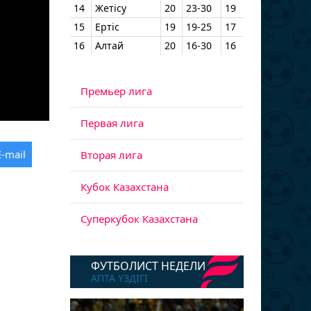
14
Жетісу
20
23-30
19
15
Ертіс
19
19-25
17
16
Алтай
20
16-30
16
Премьер лига
Первая лига
E-mail
Вторая лига
Кубок Казахстана
Суперкубок Казахстана
ФУТБОЛИСТ НЕДЕЛИ
АПТА ҮЗДІГІ