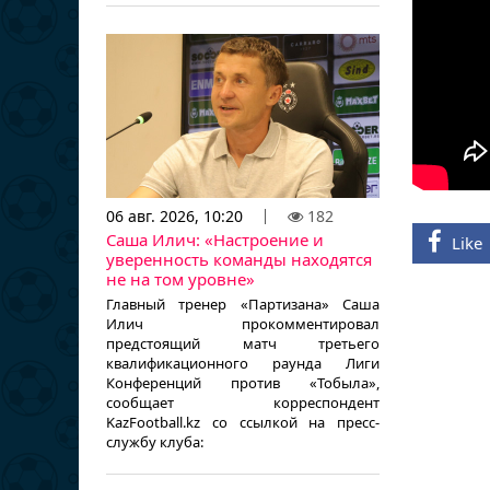
06 авг. 2026, 10:20
182
Саша Илич: «Настроение и
Like
уверенность команды находятся
не на том уровне»
Главный тренер «Партизана» Саша
Илич прокомментировал
предстоящий матч третьего
квалификационного раунда Лиги
Конференций против «Тобыла»,
сообщает корреспондент
KazFootball.kz со ссылкой на пресс-
службу клуба: