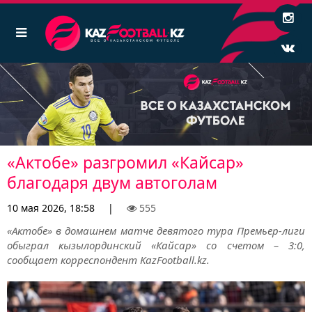
«Актобе» разгромил «Кайсар»
благодаря двум автоголам
10 мая 2026, 18:58
|
555
«Актобе» в домашнем матче девятого тура Премьер-лиги
обыграл кызылординский «Кайсар» со счетом – 3:0,
сообщает корреспондент KazFootball.kz.