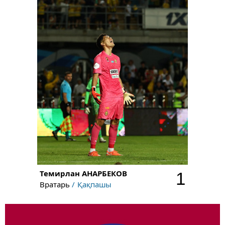
Темирлан
АНАРБЕКОВ
1
Вратарь
Қақпашы