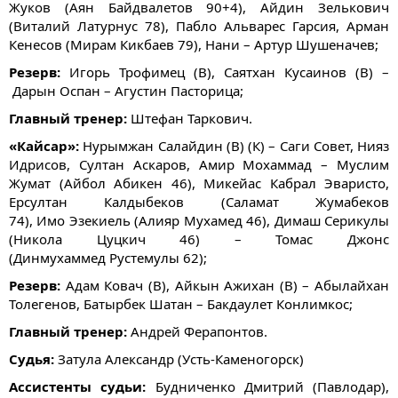
Жуков (Аян Байдвалетов 90+4), Айдин Зелькович
(Виталий Латурнус 78), Пабло Альварес Гарсия, Арман
Кенесов (Мирам Кикбаев 79), Нани – Артур Шушеначев;
Резерв:
Игорь Трофимец (В), Саятхан Кусаинов (В) –
Дарын Оспан – Агустин Пасторица;
Главный тренер:
Штефан Таркович.
«Кайсар»:
Нурымжан Салайдин (В) (К) – Саги Совет, ​Нияз
Идрисов​, Султан Аскаров​, Амир Мохаммад – Муслим
Жумат (Айбол Абикен 46), Микейас Кабрал Эваристо​,
Ерсултан Калдыбеков (Саламат Жумабеков
74), Имо Эзекиель (Алияр Мухамед 46), Димаш Серикулы
(Никола Цуцкич 46)​ – Томас Джонс
(Динмухаммед Рустемулы 62);
Резерв:
Адам Ковач (В), Айкын Ажихан (В) – Абылайхан
Толегенов, Батырбек Шатан​ – Бакдаулет Конлимкос;
Главный тренер:
Андрей Ферапонтов.
Судья:
Затула Александр (Усть-Каменогорск)
Ассистенты судьи:
Будниченко Дмитрий (Павлодар),