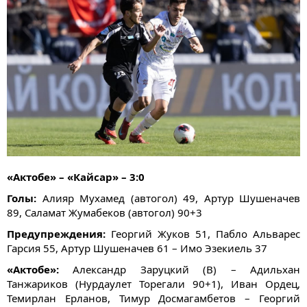
«Актобе» – «Кайсар» – 3:0
Голы:
Алияр Мухамед (автогол) 49, Артур Шушеначев
89, Саламат Жумабеков (автогол) 90+3
Предупреждения:
Георгий Жуков 51, Пабло Альварес
Гарсия 55, Артур Шушеначев 61
– Имо Эзекиель 37
«Актобе»:
Александр Заруцкий (В) – Адильхан
Танжариков (Нурдаулет Торегали 90+1), Иван Ордец,
Темирлан Ерланов, Тимур Досмагамбетов – Георгий