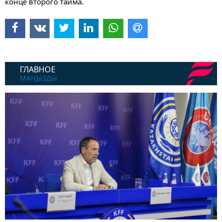
конце второго тайма.
ГЛАВНОЕ
МАҢЫЗДЫ