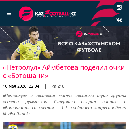
«Петролул» Аймбетова поделил очки
с «Ботошани»
10 мая 2026, 22:04
|
218
«Петролул» в гостевом матче восьмого тура группы
вылета румынской Суперлиги сыграл вничью с
«Ботошани» со счетом – 1:1, сообщает корреспондент
KazFootball.kz.