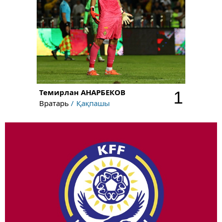
Темирлан
АНАРБЕКОВ
1
Вратарь
Қақпашы