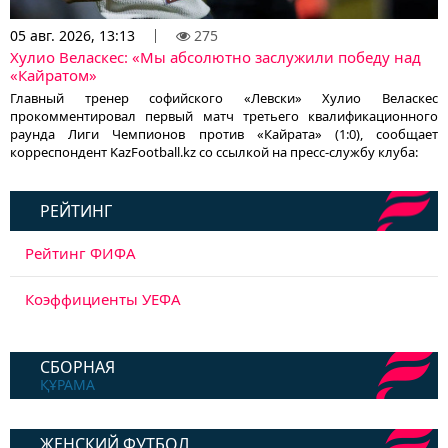
05 авг. 2026, 13:13
275
Хулио Веласкес: «Мы абсолютно заслужили победу над
«Кайратом»
Главный тренер софийского «Левски» Хулио Веласкес
прокомментировал первый матч третьего квалификационного
раунда Лиги Чемпионов против «Кайрата» (1:0), сообщает
корреспондент KazFootball.kz со ссылкой на пресс-службу клуба:
РЕЙТИНГ
Рейтинг ФИФА
Коэффициенты УЕФА
СБОРНАЯ
ҚҰРАМА
ЖЕНСКИЙ ФУТБОЛ