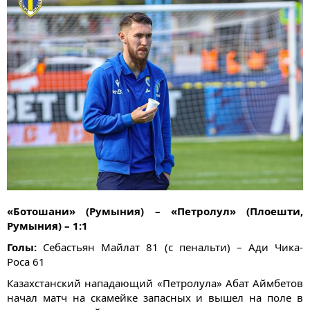
«Ботошани» (Румыния) – «Петролул» (Плоешти,
Румыния) – 1:1
Голы:
Себастьян Майлат 81 (с пенальти) – Ади Чика-
Роса 61
Казахстанский нападающий «Петролула» Абат Аймбетов
начал матч на скамейке запасных и вышел на поле в