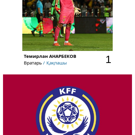
Темирлан
АНАРБЕКОВ
1
Вратарь
Қақпашы