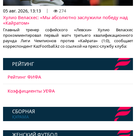
05 авг. 2026, 13:13
274
Хулио Веласкес: «Мы абсолютно заслужили победу над
«Кайратом»
Главный тренер софийского «Левски» Хулио Веласкес
прокомментировал первый матч третьего квалификационного
раунда Лиги Чемпионов против «Кайрата» (1:0), сообщает
корреспондент KazFootball.kz со ссылкой на пресс-службу клуба:
РЕЙТИНГ
Рейтинг ФИФА
Коэффициенты УЕФА
СБОРНАЯ
ҚҰРАМА
ЖЕНСКИЙ ФУТБОЛ