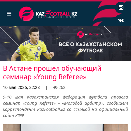
В Астане прошел обучающий
семинар «Young Referee»
10 мая 2026, 22:28
|
262
9-10 мая Казахстанская федерация футбола провела
семинар «Young Referee» – «Молодой арбитр», сообщает
корреспондент KazFootball.kz со ссылкой на официальный
сайт КФФ.