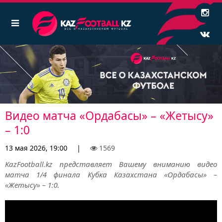
Видео матча «Ордабасы» – «Жетысу»
– 1:0
13 мая 2026, 19:00
|
1569
KazFootball.kz представляет Вашему вниманию видео
матча 1/4 финала Кубка Казахстана «Ордабасы» –
«Жетысу» – 1:0.