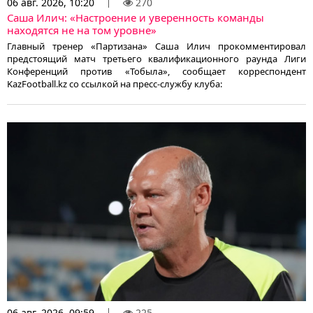
06 авг. 2026, 10:20
270
Саша Илич: «Настроение и уверенность команды
находятся не на том уровне»
Главный тренер «Партизана» Саша Илич прокомментировал
предстоящий матч третьего квалификационного раунда Лиги
Конференций против «Тобыла», сообщает корреспондент
KazFootball.kz со ссылкой на пресс-службу клуба:
06 авг. 2026, 09:59
225