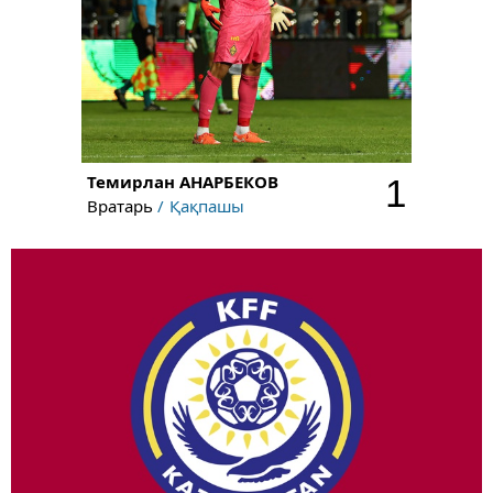
Темирлан
АНАРБЕКОВ
1
Вратарь
Қақпашы