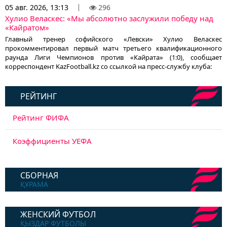
05 авг. 2026, 13:13
296
Хулио Веласкес: «Мы абсолютно заслужили победу над
«Кайратом»
Главный тренер софийского «Левски» Хулио Веласкес
прокомментировал первый матч третьего квалификационного
раунда Лиги Чемпионов против «Кайрата» (1:0), сообщает
корреспондент KazFootball.kz со ссылкой на пресс-службу клуба:
РЕЙТИНГ
Рейтинг ФИФА
Коэффициенты УЕФА
СБОРНАЯ
ҚҰРАМА
ЖЕНСКИЙ ФУТБОЛ
ҚЫЗДАР ФУТБОЛЫ