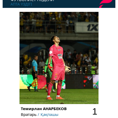
АПТА ҮЗДІГІ
Темирлан
АНАРБЕКОВ
1
Вратарь
Қақпашы