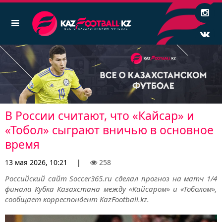
В России считают, что «Кайсар» и
«Тобол» сыграют вничью в основное
время
13 мая 2026, 10:21
|
258
Российский сайт Soccer365.ru сделал прогноз на матч 1/4
финала Кубка Казахстана между «Кайсаром» и «Тоболом»,
сообщает корреспондент KazFootball.kz.