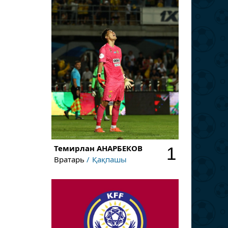
Темирлан
АНАРБЕКОВ
1
Вратарь
Қақпашы