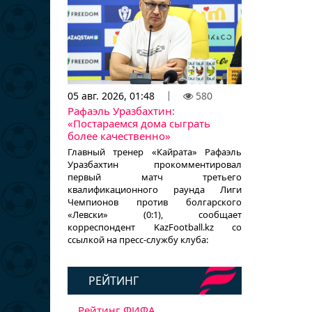
05 авг. 2026, 01:48
580
Рафаэль Уразбахтин:
«Постараемся дома сыграть
более качественно»
Главный тренер «Кайрата» Рафаэль
Уразбахтин прокомментировал
первый матч третьего
квалификационного раунда Лиги
Чемпионов против болгарского
«Левски» (0:1), сообщает
корреспондент KazFootball.kz со
ссылкой на пресс-службу клуба:
РЕЙТИНГ
Рейтинг ФИФА