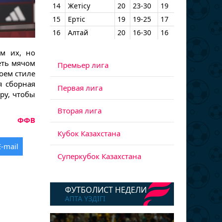
14
Жетісу
20
23-30
19
15
Ертіс
19
19-25
17
16
Алтай
20
16-30
16
м их, но
еть мячом
Премьер лига
оем стиле
я сборная
Первая лига
ру, чтобы
Вторая лига
ФФВ
Кубок Казахстана
E-mail
Суперкубок Казахстана
ФУТБОЛИСТ НЕДЕЛИ
АПТА ҮЗДІГІ