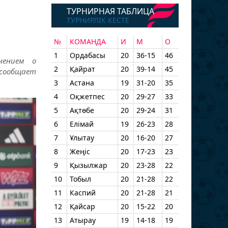
я
ТУРНИРНАЯ ТАБЛИЦА
ТУРНИРЛІК КЕСТЕ
№
КОМАНДА
И
М
О
1
Ордабасы
20
36-15
46
нением о
2
Қайрат
20
39-14
45
 сообщает
3
Астана
19
31-20
35
4
Оқжетпес
20
29-27
33
5
Ақтөбе
20
29-24
31
6
Елімай
19
26-23
28
7
Ұлытау
20
16-20
27
8
Жеңіс
20
17-23
23
9
Қызылжар
20
23-28
22
10
Тобыл
20
21-28
22
11
Каспий
20
21-28
21
12
Қайсар
20
15-22
20
13
Атырау
19
14-18
19