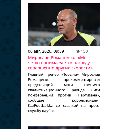
06 авг. 2026, 09:59
150
Мирослав Ромащенко: «Мы
четко понимаем, что нас ждут
совершенно другие скорости»
Главный тренер «Тобыла» Мирослав
Ромащенко прокомментировал
предстоящий матч третьего
квалификационного раунда Лиги
Конференций против «Партизана»,
сообщает корреспондент
KazFootball.kz со ссылкой на пресс-
службу клуба: