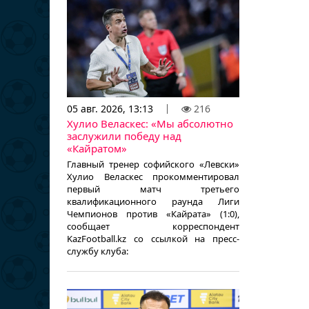
05 авг. 2026, 13:13
216
Хулио Веласкес: «Мы абсолютно
заслужили победу над
«Кайратом»
Главный тренер софийского «Левски»
Хулио Веласкес прокомментировал
первый матч третьего
квалификационного раунда Лиги
Чемпионов против «Кайрата» (1:0),
сообщает корреспондент
KazFootball.kz со ссылкой на пресс-
службу клуба: