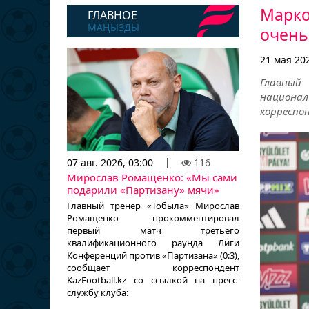
Марко
ГЛАВНОЕ
МАҢЫЗДЫ
очень
21 мая 202
Главный
национал
корреспон
07 авг. 2026, 03:00
116
Мирослав Ромащенко: «Мы сами
подарили «Партизану» мячи»
Главный тренер «Тобыла» Мирослав
Ромащенко прокомментировал
первый матч третьего
квалификационного раунда Лиги
Конференций против «Партизана» (0:3),
сообщает корреспондент
KazFootball.kz со ссылкой на пресс-
службу клуба: