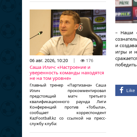
– Наши 
сознател
и создав
игры и н
сражаетс
06 авг. 2026, 10:20
176
победить.
Саша Илич: «Настроение и
уверенность команды находятся
не на том уровне»
Главный тренер «Партизана» Саша
Like
Илич прокомментировал
предстоящий матч третьего
квалификационного раунда Лиги
Конференций против «Тобыла»,
сообщает корреспондент
KazFootball.kz со ссылкой на пресс-
службу клуба: