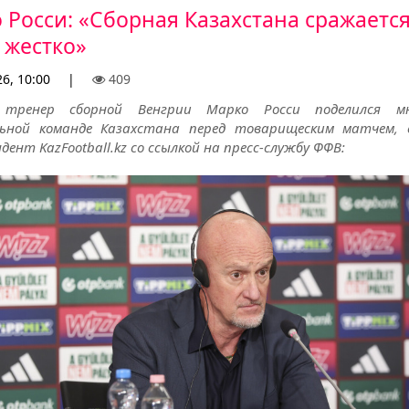
 Росси: «Сборная Казахстана сражаетс
 жестко»
6, 10:00
|
409
 тренер сборной Венгрии Марко Росси поделился м
ьной команде Казахстана перед товарищеским матчем,
дент KazFootball.kz со ссылкой на пресс-службу ФФВ: