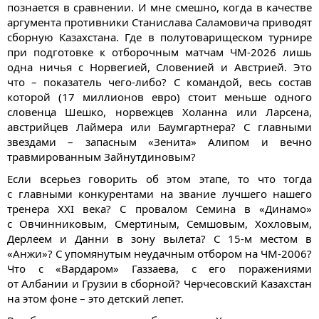
познается в сравнении. И мне смешно, когда в качестве
аргумента противники Станислава Саламовича приводят
сборную Казахстана. Где в полутоварищеском турнире
при подготовке к отборочным матчам ЧМ-2026 лишь
одна ничья с Норвегией, Словенией и Австрией. Это
что – показатель чего-либо? С командой, весь состав
которой (17 миллионов евро) стоит меньше одного
словенца Шешко, норвежцев Холанна или Ларсена,
австрийцев Лаймера или Баумгартнера? С главными
звездами – запасным «Зенита» Алипом и вечно
травмированным Зайнутдиновым?
Если всерьез говорить об этом этапе, то что тогда
с главными конкурентами на звание лучшего нашего
тренера XXI века? С провалом Семина в «Динамо»
с Овчинниковым, Смертиным, Семшовым, Хохловым,
Дерлеем и Данни в зону вылета? С 15-м местом в
«Анжи»? С упомянутым неудачным отбором на ЧМ-2006?
Что с «Вардаром» Газзаева, с его поражениями
от Албании и Грузии в сборной? Черчесовский Казахстан
на этом фоне – это детский лепет.