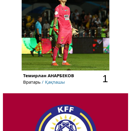
Темирлан
АНАРБЕКОВ
1
Вратарь
Қақпашы