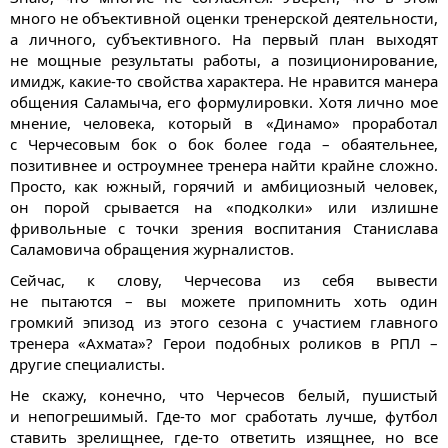
много не объективной оценки тренерской деятельности,
а личного, субъективного. На первый план выходят
не мощные результаты работы, а позиционирование,
имидж, какие-то свойства характера. Не нравится манера
общения Саламыча, его формулировки. Хотя лично мое
мнение, человека, который в «Динамо» проработал
с Черчесовым бок о бок более года – обаятельнее,
позитивнее и остроумнее тренера найти крайне сложно.
Просто, как южный, горячий и амбициозный человек,
он порой срывается на «подколки» или излишне
фривольные с точки зрения воспитания Станислава
Саламовича обращения журналистов.
Сейчас, к слову, Черчесова из себя вывести
не пытаются – вы можете припомнить хоть один
громкий эпизод из этого сезона с участием главного
тренера «Ахмата»? Герои подобных роликов в РПЛ –
другие специалисты.
Не скажу, конечно, что Черчесов белый, пушистый
и непогрешимый. Где-то мог сработать лучше, футбол
ставить зрелищнее, где-то ответить изящнее, но все