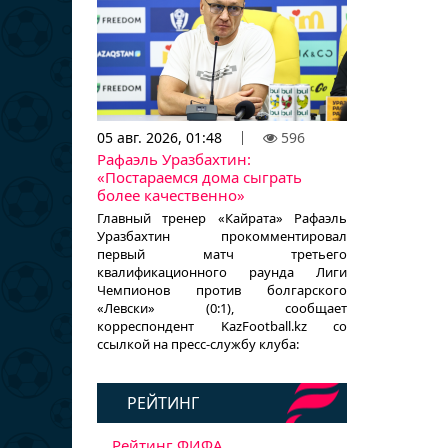
05 авг. 2026, 01:48
596
Рафаэль Уразбахтин:
«Постараемся дома сыграть
более качественно»
Главный тренер «Кайрата» Рафаэль
Уразбахтин прокомментировал
первый матч третьего
квалификационного раунда Лиги
Чемпионов против болгарского
«Левски» (0:1), сообщает
корреспондент KazFootball.kz со
ссылкой на пресс-службу клуба:
РЕЙТИНГ
Рейтинг ФИФА