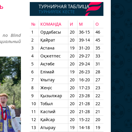
сь
ТУРНИРНАЯ ТАБЛИЦА
ТУРНИРЛІК КЕСТЕ
№
КОМАНДА
И
М
О
1
Ордабасы
20
36-15
46
 по Blind
2
Қайрат
20
39-14
45
ициальный
3
Астана
19
31-20
35
4
Оқжетпес
20
29-27
33
5
Ақтөбе
20
29-24
31
6
Елімай
19
26-23
28
7
Ұлытау
20
16-20
27
8
Жеңіс
20
17-23
23
9
Қызылжар
20
23-28
22
10
Тобыл
20
21-28
22
11
Каспий
20
21-28
21
12
Қайсар
20
15-22
20
13
Атырау
19
14-18
19