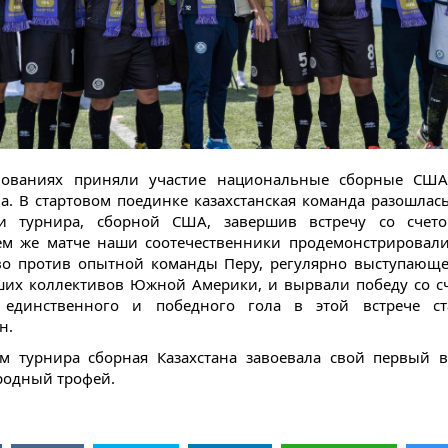
нованиях приняли участие национальные сборные США
на. В стартовом поединке казахстанская команда разошлас
ми турнира, сборной США, завершив встречу со счето
м же матче наши соотечественники продемонстрировали
во против опытной команды Перу, регулярно выступающ
их коллективов Южной Америки, и вырвали победу со сч
 единственного и победного гола в этой встрече ст
н.
м турнира сборная Казахстана завоевала свой первый 
одный трофей.