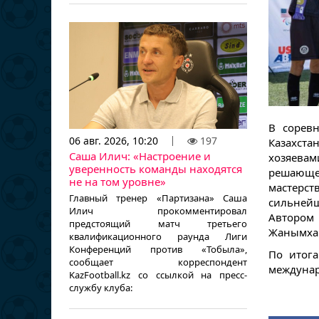
В сорев
06 авг. 2026, 10:20
197
Казахста
Саша Илич: «Настроение и
хозяева
уверенность команды находятся
решающе
не на том уровне»
мастерст
Главный тренер «Партизана» Саша
сильнейш
Илич прокомментировал
Автором
предстоящий матч третьего
Жанымха
квалификационного раунда Лиги
Конференций против «Тобыла»,
По итога
сообщает корреспондент
междунар
KazFootball.kz со ссылкой на пресс-
службу клуба: