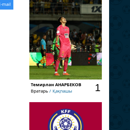
E-mail
Темирлан
АНАРБЕКОВ
1
Вратарь
Қақпашы