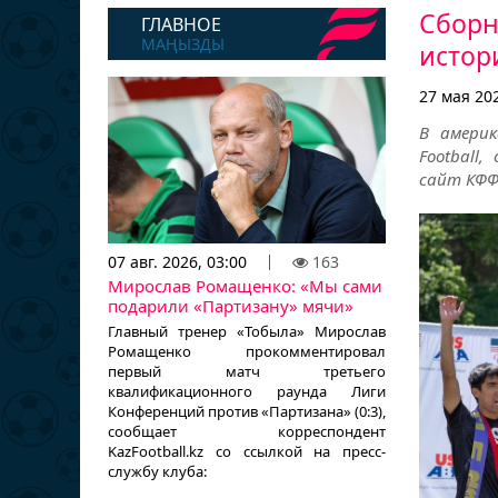
Сборна
ГЛАВНОЕ
МАҢЫЗДЫ
истор
27 мая 202
В америк
Football
сайт КФФ
07 авг. 2026, 03:00
163
Мирослав Ромащенко: «Мы сами
подарили «Партизану» мячи»
Главный тренер «Тобыла» Мирослав
Ромащенко прокомментировал
первый матч третьего
квалификационного раунда Лиги
Конференций против «Партизана» (0:3),
сообщает корреспондент
KazFootball.kz со ссылкой на пресс-
службу клуба: