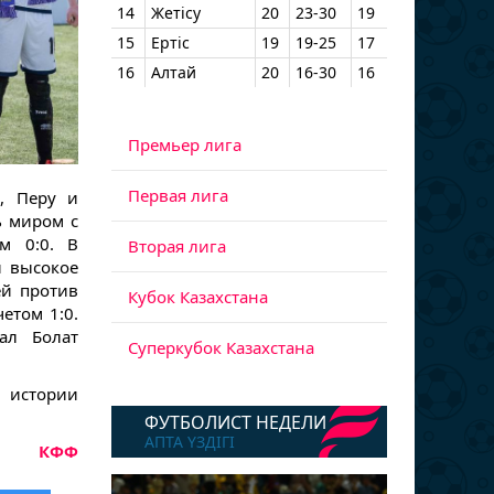
14
Жетісу
20
23-30
19
15
Ертіс
19
19-25
17
16
Алтай
20
16-30
16
Премьер лига
Первая лига
, Перу и
ь миром с
м 0:0. В
Вторая лига
 высокое
ей против
Кубок Казахстана
етом 1:0.
ал Болат
Суперкубок Казахстана
в истории
ФУТБОЛИСТ НЕДЕЛИ
АПТА ҮЗДІГІ
КФФ