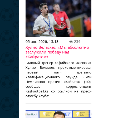
05 авг. 2026, 13:13
234
Хулио Веласкес: «Мы абсолютно
заслужили победу над
«Кайратом»
Главный тренер софийского «Левски»
Хулио Веласкес прокомментировал
первый матч третьего
квалификационного раунда Лиги
Чемпионов против «Кайрата» (1:0),
сообщает корреспондент
KazFootball.kz со ссылкой на пресс-
службу клуба: