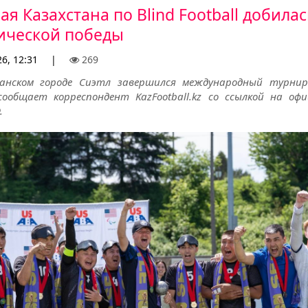
я Казахстана по Blind Football добила
ической победы
6, 12:31
|
269
анском городе Сиэтл завершился международный турнир
, сообщает корреспондент KazFootball.kz со ссылкой на оф
.