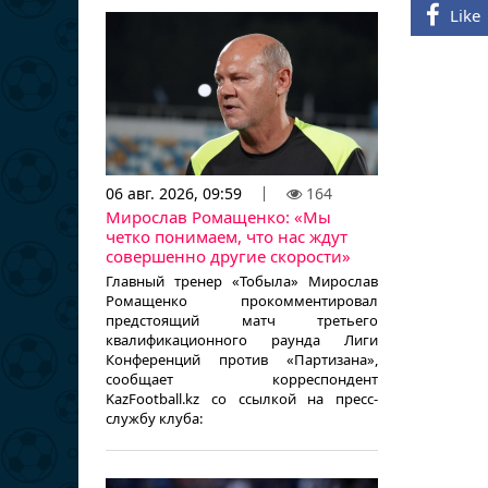
Like
06 авг. 2026, 09:59
164
Мирослав Ромащенко: «Мы
четко понимаем, что нас ждут
совершенно другие скорости»
Главный тренер «Тобыла» Мирослав
Ромащенко прокомментировал
предстоящий матч третьего
квалификационного раунда Лиги
Конференций против «Партизана»,
сообщает корреспондент
KazFootball.kz со ссылкой на пресс-
службу клуба: