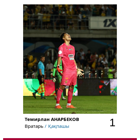
Темирлан
АНАРБЕКОВ
1
Вратарь
Қақпашы