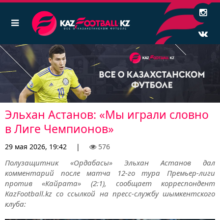
Эльхан Астанов: «Мы играли словно
в Лиге Чемпионов»
29 мая 2026, 19:42
|
576
Полузащитник «Ордабасы» Эльхан Астанов дал
комментарий после матча 12-го тура Премьер-лиги
против «Кайрата» (2:1), сообщает корреспондент
KazFootball.kz со ссылкой на пресс-службу шымкентского
клуба: