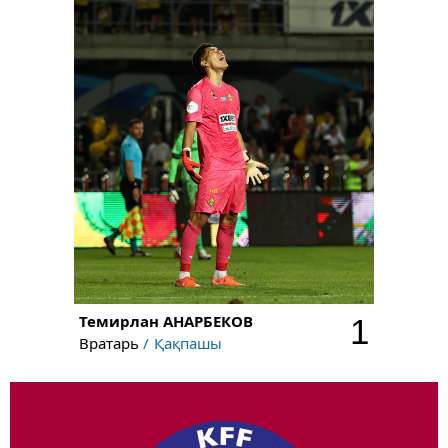
Темирлан
АНАРБЕКОВ
1
Вратарь
Қақпашы