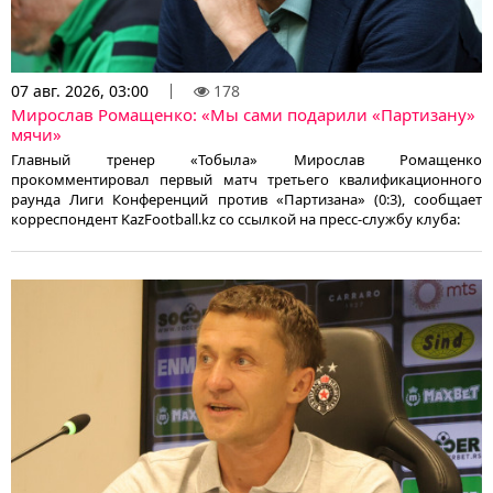
07 авг. 2026, 03:00
178
Мирослав Ромащенко: «Мы сами подарили «Партизану»
мячи»
Главный тренер «Тобыла» Мирослав Ромащенко
прокомментировал первый матч третьего квалификационного
раунда Лиги Конференций против «Партизана» (0:3), сообщает
корреспондент KazFootball.kz со ссылкой на пресс-службу клуба: