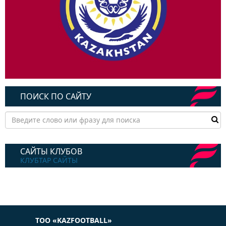
ПОИСК ПО САЙТУ
САЙТЫ КЛУБОВ
КЛУБТАР САЙТЫ
ТОО «KAZFOOTBALL»