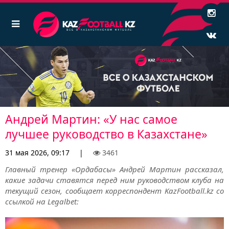
Андрей Мартин: «У нас самое
лучшее руководство в Казахстане»
31 мая 2026, 09:17
|
3461
Главный тренер «Ордабасы» Андрей Мартин рассказал,
какие задачи ставятся перед ним руководством клуба на
текущий сезон, сообщает корреспондент KazFootball.kz со
ссылкой на Legalbet: