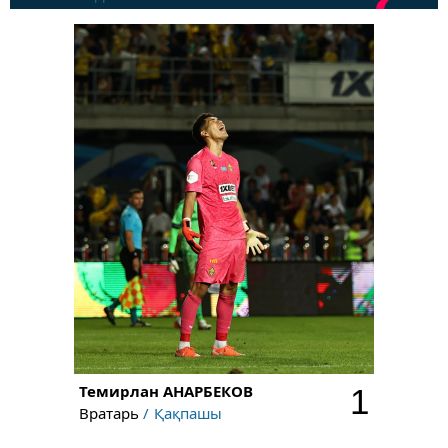
Темирлан
АНАРБЕКОВ
1
Вратарь
Қақпашы