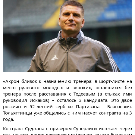
«Акрон близок к назначению тренера: в шорт-листе на
место рулевого молодых и звонких, оставшихся без
тренера после расставания с Тедеевым (в стыках ими
руководил Искаков) – осталось 3 кандидата. Это двое
россиян и 52-летний серб из Партизана – Благоевич.
Тольяттинцы уже общались с ним насчет контракта на 3
года.
Контракт Срджана с призером Суперлиги истекает через
год, но есть опция расторжения (решать он это будет сам