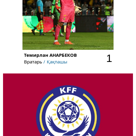
Темирлан
АНАРБЕКОВ
1
Вратарь
Қақпашы