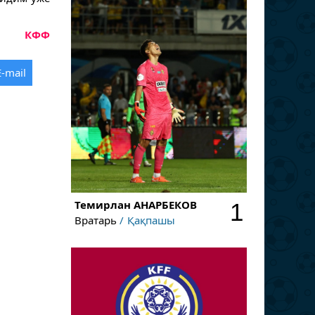
КФФ
E-mail
Темирлан
АНАРБЕКОВ
1
Вратарь
Қақпашы