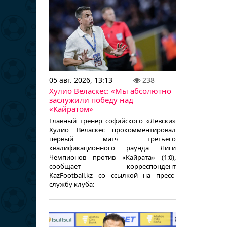
05 авг. 2026, 13:13
238
Хулио Веласкес: «Мы абсолютно
заслужили победу над
«Кайратом»
Главный тренер софийского «Левски»
Хулио Веласкес прокомментировал
первый матч третьего
квалификационного раунда Лиги
Чемпионов против «Кайрата» (1:0),
сообщает корреспондент
KazFootball.kz со ссылкой на пресс-
службу клуба: