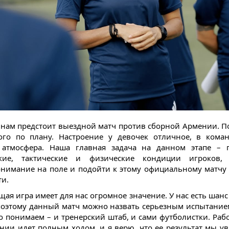
 нам предстоит выездной матч против сборной Армении. П
ого по плану. Настроение у девочек отличное, в кома
 атмосфера. Наша главная задача на данном этапе – п
ские, тактические и физические кондиции игроков, 
нимание на поле и подойти к этому официальному матчу
ти.
щая игра имеет для нас огромное значение. У нас есть шанс
поэтому данный матч можно назвать серьезным испытание
о понимаем – и тренерский штаб, и сами футболистки. Рабо
нии идет полным ходом, и я верю, что ее результат мы у