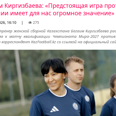
м Киргизбаева: «Предстоящая игра про
ии имеет для нас огромное значение»
26, 16:10
|
275
тренер женской сборной Казахстана Бегаим Киргизбаева рас
ке к матчу квалификации Чемпионата Мира-2027 против
корреспондент KazFootball.kz со ссылкой на официальный са