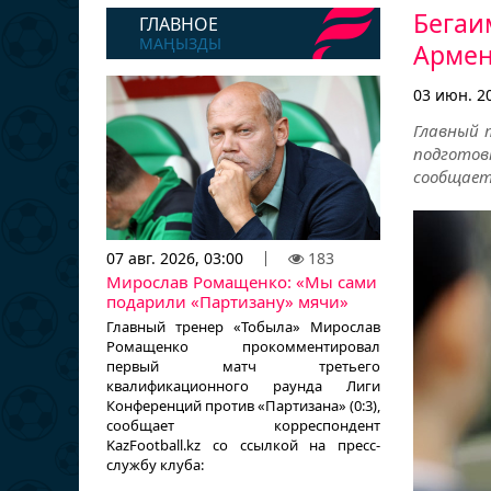
Бегаи
ГЛАВНОЕ
МАҢЫЗДЫ
Армен
03 июн. 20
Главный 
подготов
сообщает 
07 авг. 2026, 03:00
183
Мирослав Ромащенко: «Мы сами
подарили «Партизану» мячи»
Главный тренер «Тобыла» Мирослав
Ромащенко прокомментировал
первый матч третьего
квалификационного раунда Лиги
Конференций против «Партизана» (0:3),
сообщает корреспондент
KazFootball.kz со ссылкой на пресс-
службу клуба: