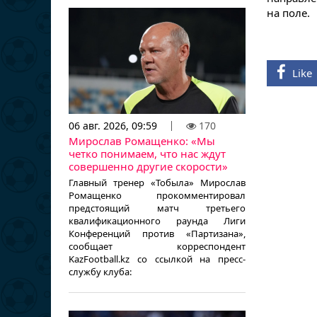
на поле.
Like
06 авг. 2026, 09:59
170
Мирослав Ромащенко: «Мы
четко понимаем, что нас ждут
совершенно другие скорости»
Главный тренер «Тобыла» Мирослав
Ромащенко прокомментировал
предстоящий матч третьего
квалификационного раунда Лиги
Конференций против «Партизана»,
сообщает корреспондент
KazFootball.kz со ссылкой на пресс-
службу клуба: