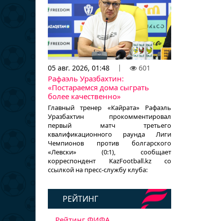
05 авг. 2026, 01:48
601
Рафаэль Уразбахтин:
«Постараемся дома сыграть
более качественно»
Главный тренер «Кайрата» Рафаэль
Уразбахтин прокомментировал
первый матч третьего
квалификационного раунда Лиги
Чемпионов против болгарского
«Левски» (0:1), сообщает
корреспондент KazFootball.kz со
ссылкой на пресс-службу клуба:
РЕЙТИНГ
Рейтинг ФИФА