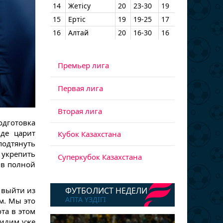
14
Жетісу
20
23-30
19
15
Ертіс
19
19-25
17
16
Алтай
20
16-30
16
Премьер лига
Первая лига
Вторая лига
одготовка
нде царит
Кубок Казахстана
одтянуть
укрепить
Суперкубок Казахстана
 в полной
 выйти из
ФУТБОЛИСТ НЕДЕЛИ
АПТА ҮЗДІГІ
м. Мы это
та в этом
видим уже