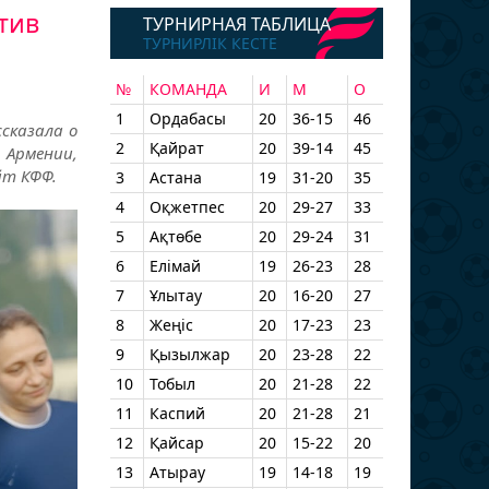
тив
ТУРНИРНАЯ ТАБЛИЦА
ТУРНИРЛІК КЕСТЕ
№
КОМАНДА
И
М
О
1
Ордабасы
20
36-15
46
сказала о
2
Қайрат
20
39-14
45
 Армении,
йт КФФ.
3
Астана
19
31-20
35
4
Оқжетпес
20
29-27
33
5
Ақтөбе
20
29-24
31
6
Елімай
19
26-23
28
7
Ұлытау
20
16-20
27
8
Жеңіс
20
17-23
23
9
Қызылжар
20
23-28
22
10
Тобыл
20
21-28
22
11
Каспий
20
21-28
21
12
Қайсар
20
15-22
20
13
Атырау
19
14-18
19