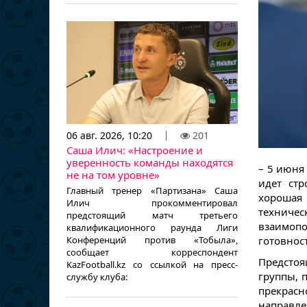
06 авг. 2026, 10:20
201
Саша Илич: «Настроение и
уверенность команды находятся
– 5 июня
не на том уровне»
идет стр
Главный тренер «Партизана» Саша
хорошая
Илич прокомментировал
техниче
предстоящий матч третьего
взаимопо
квалификационного раунда Лиги
Конференций против «Тобыла»,
готовнос
сообщает корреспондент
Предстоя
KazFootball.kz со ссылкой на пресс-
группы, 
службу клуба:
прекрасн
направле