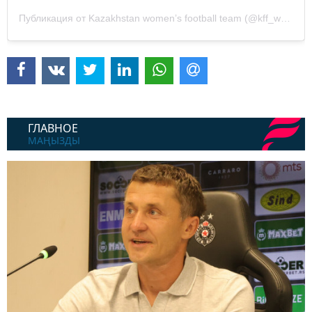
Публикация от Kazakhstan women’s football team (@kff_women)
ГЛАВНОЕ
МАҢЫЗДЫ