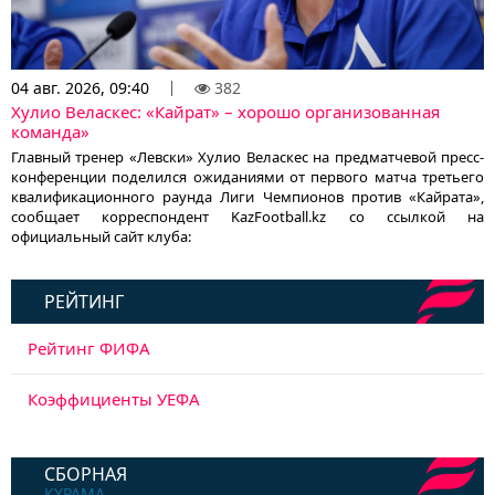
04 авг. 2026, 09:40
382
Хулио Веласкес: «Кайрат» – хорошо организованная
команда»
Главный тренер «Левски» Хулио Веласкес на предматчевой пресс-
конференции поделился ожиданиями от первого матча третьего
квалификационного раунда Лиги Чемпионов против «Кайрата»,
сообщает корреспондент KazFootball.kz со ссылкой на
официальный сайт клуба:
РЕЙТИНГ
Рейтинг ФИФА
Коэффициенты УЕФА
СБОРНАЯ
ҚҰРАМА