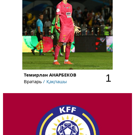
Темирлан
АНАРБЕКОВ
1
Вратарь
Қақпашы