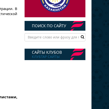
трации. В
ктической
ПОИСК ПО САЙТУ
САЙТЫ КЛУБОВ
КЛУБТАР САЙТЫ
листами,