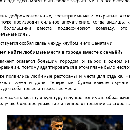
то люди здесь могут быть более закрытыми. Но всё оказало
.
нь доброжелательные, гостеприимные и открытые. Атм
 тоже производит сильное впечатление. Когда видишь, к
 болельщики вместе поддерживают команду, это 
ельные силы.
ствуется особая связь между клубом и его фанатами.
пел найти любимые места в городе вместе с семьёй?
ымкент оказался большим городом. Я вырос в одном из
Бразилии, поэтому адаптироваться в этом плане было несло
же появились любимые рестораны и места для отдыха. Н
ехали жена и дочь. Теперь мы будем вместе изучать
ь для себя новые интересные места.
сь уважать местную культуру и лучше понимать образ жиз
получаю большое уважение и тёплое отношение со сторон