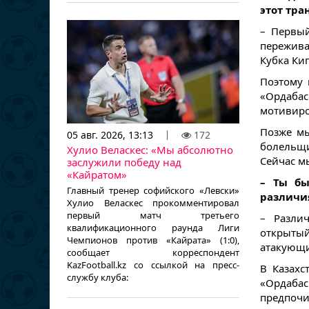
этот тра
– Первый
пережива
Кубка Ки
Поэтому 
«Ордабас
мотивиро
Позже мы
05 авг. 2026, 13:13
172
болельщи
Хулио Веласкес: «Мы абсолютно
Сейчас м
заслужили победу над
«Кайратом»
– Ты бы
Главный тренер софийского «Левски»
различи
Хулио Веласкес прокомментировал
первый матч третьего
– Разли
квалификационного раунда Лиги
открыты
Чемпионов против «Кайрата» (1:0),
атакующи
сообщает корреспондент
KazFootball.kz со ссылкой на пресс-
В Казахс
службу клуба:
«Ордаба
предпоч