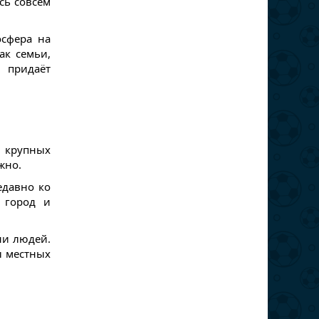
сь совсем
осфера на
ак семьи,
придаёт
 крупных
жно.
едавно ко
 город и
ни людей.
ы местных