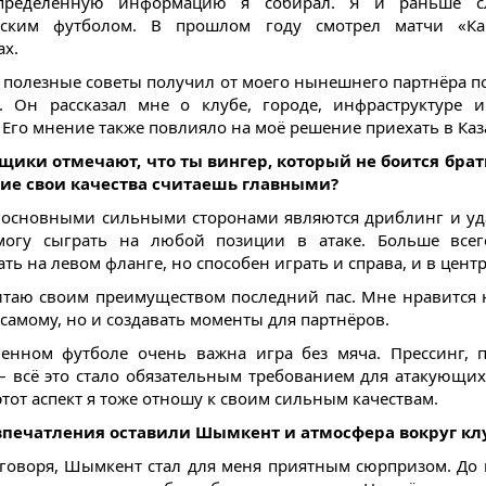
пределённую информацию я собирал. Я и раньше с
анским футболом. В прошлом году смотрел матчи «Ка
ах.
 полезные советы получил от моего нынешнего партнёра п
. Он рассказал мне о клубе, городе, инфраструктуре 
. Его мнение также повлияло на моё решение приехать в Каз
щики отмечают, что ты вингер, который не боится брат
кие свои качества считаешь главными?
основными сильными сторонами являются дриблинг и уд
 могу сыграть на любой позиции в атаке. Больше все
ть на левом фланге, но способен играть и справа, и в центр
итаю своим преимуществом последний пас. Мне нравится 
 самому, но и создавать моменты для партнёров.
енном футболе очень важна игра без мяча. Прессинг,
– всё это стало обязательным требованием для атакующих
этот аспект я тоже отношу к своим сильным качествам.
впечатления оставили Шымкент и атмосфера вокруг кл
 говоря, Шымкент стал для меня приятным сюрпризом. До 