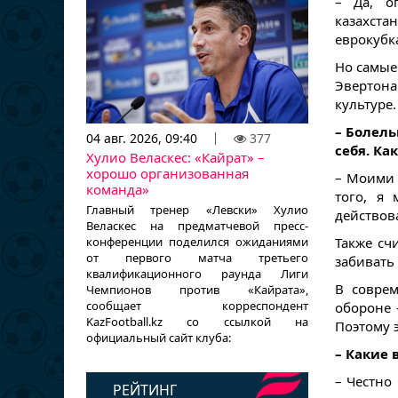
– Да, о
казахст
еврокубк
Но самые
Эвертона
культуре
– Болель
04 авг. 2026, 09:40
377
себя. Ка
Хулио Веласкес: «Кайрат» –
хорошо организованная
– Моими 
команда»
того, я
Главный тренер «Левски» Хулио
действова
Веласкес на предматчевой пресс-
Также сч
конференции поделился ожиданиями
от первого матча третьего
забивать
квалификационного раунда Лиги
В соврем
Чемпионов против «Кайрата»,
сообщает корреспондент
обороне 
KazFootball.kz со ссылкой на
Поэтому 
официальный сайт клуба:
– Какие 
– Честно
РЕЙТИНГ