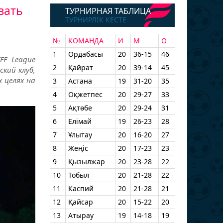
вать
ТУРНИРНАЯ ТАБЛИЦА
ТУРНИРЛІК КЕСТЕ
№
КОМАНДА
И
М
О
1
Ордабасы
20
36-15
46
FF League
2
Қайрат
20
39-14
45
кий клуб,
 целях на
3
Астана
19
31-20
35
4
Оқжетпес
20
29-27
33
5
Ақтөбе
20
29-24
31
6
Елімай
19
26-23
28
7
Ұлытау
20
16-20
27
8
Жеңіс
20
17-23
23
9
Қызылжар
20
23-28
22
10
Тобыл
20
21-28
22
11
Каспий
20
21-28
21
12
Қайсар
20
15-22
20
13
Атырау
19
14-18
19