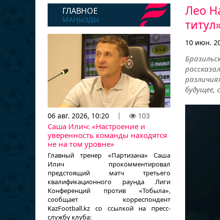
Лео Н
ГЛАВНОЕ
МАҢЫЗДЫ
титул
10 июн. 20
Бразильс
рассказа
различия
будущее, 
06 авг. 2026, 10:20
103
Саша Илич: «Настроение и
уверенность команды находятся
не на том уровне»
Главный тренер «Партизана» Саша
Илич прокомментировал
предстоящий матч третьего
квалификационного раунда Лиги
Конференций против «Тобыла»,
сообщает корреспондент
KazFootball.kz со ссылкой на пресс-
службу клуба: