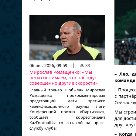
06 авг. 2026, 09:59
83
Мирослав Ромащенко: «Мы
– Лео, 
четко понимаем, что нас ждут
команде.
совершенно другие скорости»
– Процес
Главный тренер «Тобыла» Мирослав
Ромащенко прокомментировал
с партнё
предстоящий матч третьего
Сейчас ч
квалификационного раунда Лиги
Мы строи
Конференций против «Партизана»,
сообщает корреспондент
для дост
KazFootball.kz со ссылкой на пресс-
друг друг
службу клуба:
– Когда