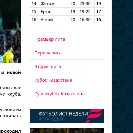
14
Жетісу
20
23-30
19
15
Ертіс
19
19-25
17
16
Алтай
20
16-30
16
Премьер лига
Первая лига
Вторая лига
 и новой
Кубок Казахстана
 язык как
Суперкубок Казахстана
ми клуба.
 условием
ФУТБОЛИСТ НЕДЕЛИ
держивать
АПТА ҮЗДІГІ
проходил