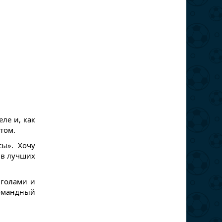
ле и, как
том.
сы». Хочу
ив лучших
 голами и
командный