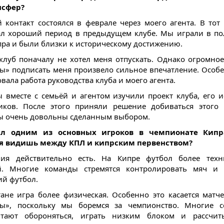
нсфер?
 контакт состоялся в феврале через моего агента. В тот
л хороший период в предыдущем клубе. Мы играли в п
пра и были близки к историческому достижению.
клуб поначалу не хотел меня отпускать. Однако огромно
ы» подписать меня произвело сильное впечатление. Особ
вала работа руководства клуба и моего агента.
 вместе с семьёй и агентом изучили проект клуба, его 
ков. После этого приняли решение добиваться этого 
ы очень довольны сделанным выбором.
л одним из основных игроков в чемпионате Кипр
я видишь между КПЛ и кипрским первенством?
чия действительно есть. На Кипре футбол более тех
й. Многие команды стремятся контролировать мяч и 
й футбол.
тане игра более физическая. Особенно это касается матч
сы», поскольку мы боремся за чемпионство. Многие с
итают обороняться, играть низким блоком и рассчит