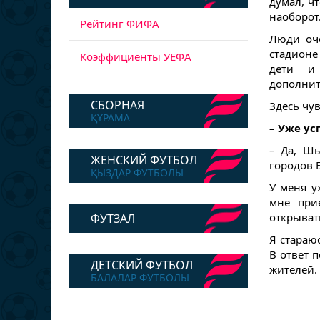
думал, ч
наоборот
Рейтинг ФИФА
Люди оче
стадионе
Коэффициенты УЕФА
дети и
дополнит
СБОРНАЯ
Здесь чув
ҚҰРАМА
– Уже ус
– Да, Ш
ЖЕНСКИЙ ФУТБОЛ
городов 
ҚЫЗДАР ФУТБОЛЫ
У меня у
мне при
открыват
ФУТЗАЛ
Я стараю
В ответ 
ДЕТСКИЙ ФУТБОЛ
жителей.
БАЛАЛАР ФУТБОЛЫ