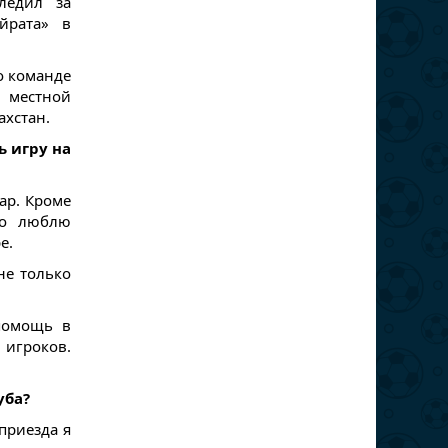
ледил за
йрата» в
о команде
и местной
ахстан.
ь игру на
ар. Кроме
го люблю
е.
не только
 помощь в
 игроков.
уба?
приезда я