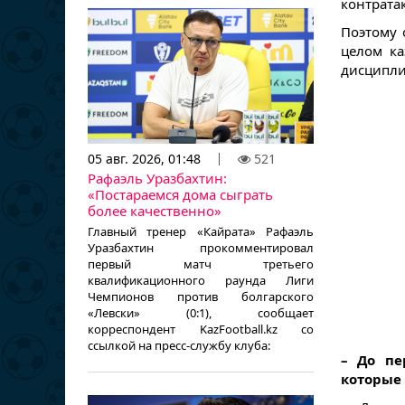
контрата
Поэтому 
целом ка
дисципли
05 авг. 2026, 01:48
521
Рафаэль Уразбахтин:
«Постараемся дома сыграть
более качественно»
Главный тренер «Кайрата» Рафаэль
Уразбахтин прокомментировал
первый матч третьего
квалификационного раунда Лиги
Чемпионов против болгарского
«Левски» (0:1), сообщает
корреспондент KazFootball.kz со
ссылкой на пресс-службу клуба:
– До пе
которые 