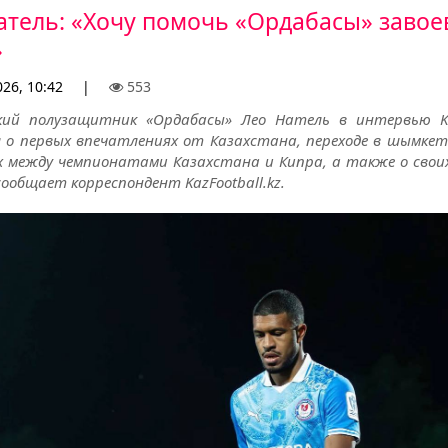
атель: «Хочу помочь «Ордабасы» завое
»
26, 10:42
|
553
кий полузащитник «Ордабасы» Лео Натель в интервью K
л о первых впечатлениях от Казахстана, переходе в шымкетс
х между чемпионатами Казахстана и Кипра, а также о своих
сообщает корреспондент KazFootball.kz.