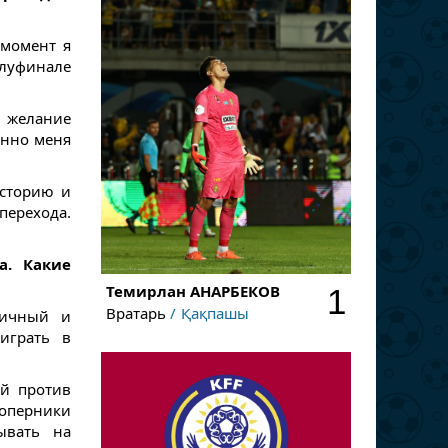
 момент я
олуфинале
е желание
енно меня
историю и
перехода.
а. Какие
Темирлан
АНАРБЕКОВ
1
Вратарь
Қақпашы
ничный и
играть в
ей против
оперники
ывать на