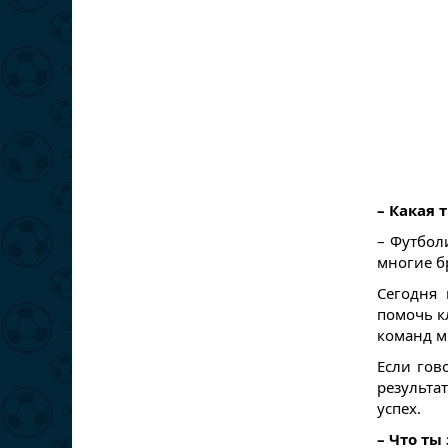
– Какая 
– Футбол
многие б
Сегодня 
помочь к
команд м
Если гов
результа
успех.
– Что ты