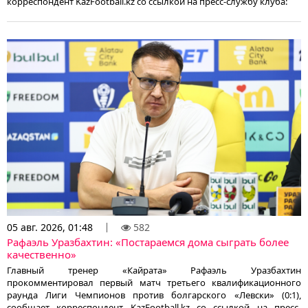
корреспондент KazFootball.kz со ссылкой на пресс-службу клуба:
05 авг. 2026, 01:48
582
Рафаэль Уразбахтин: «Постараемся дома сыграть более
качественно»
Главный тренер «Кайрата» Рафаэль Уразбахтин
прокомментировал первый матч третьего квалификационного
раунда Лиги Чемпионов против болгарского «Левски» (0:1),
сообщает корреспондент KazFootball.kz со ссылкой на пресс-