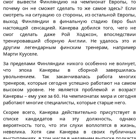
смог вывести Финляндию на чемпионат Европы, то
почему он не сможет сделать то же самое здесь? Если
смотреть на ситуацию со стороны, из остальной Европы,
выход Финляндии в финальную стадию Евро был
настоящей сенсацией. Канерва добился того, чего не
смог сделать даже Рой Ходжсон, впоследствии
тренировавший сборную Англии. Не удалось это и
другим легендарным финским тренерам, например
Марти Кууселе.
За пределами Финляндии никого особенно не волнует,
что эпоха Канервы в сборной завершилась
увольнением. Так заканчивалась работа многих
тренеров, которые сегодня успешно работают на самом
высоком уровне. Не является проблемой и возраст
Канервы – ему уже за 60. На чемпионатах мира и сегодня
работают многие специалисты, которые старше него.
Скорее всего, Канерва действительно присутствует в
списке кандидатов на эту должность, однако
вероятность того, что эти слухи воплотятся в жизнь,
невелика. Хотя сам Канерва в своих публичных
выступлениях, в том числе в недавнем выпуске подкаста