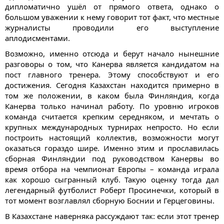
дипломатично ушёл от прямого ответа, однако о
большом уважении к нему говорит тот факт, что местные
журналисты проводили его выступление
аплодисментами.
Возможно, именно отсюда и берут начало нынешние
разговоры о том, что Канерва является кандидатом на
пост главного тренера. Этому способствуют и его
достижения. Сегодня Казахстан находится примерно в
том же положении, в каком была Финляндия, когда
Канерва только начинал работу. По уровню игроков
команда считается крепким середняком, и мечтать о
крупных международных турнирах непросто. Но если
построить настоящий коллектив, возможности могут
оказаться гораздо шире. Именно этим и прославилась
сборная Финляндии под руководством Канервы во
время отбора на чемпионат Европы – команда играла
как хорошо сыгранный клуб. Такую оценку тогда дал
легендарный футболист Роберт Просинечки, который в
тот момент возглавлял сборную Боснии и Герцеговины.
В Казахстане наверняка рассуждают так: если этот тренер