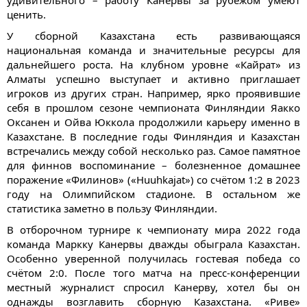
ценить.
У сборной Казахстана есть развивающаяся
национальная команда и значительные ресурсы для
дальнейшего роста. На клубном уровне «Кайрат» из
Алматы успешно выступает и активно приглашает
игроков из других стран. Например, ярко проявившие
себя в прошлом сезоне чемпионата Финляндии Яакко
Оксанен и Ойва Юккола продолжили карьеру именно в
Казахстане. В последние годы Финляндия и Казахстан
встречались между собой несколько раз. Самое памятное
для финнов воспоминание – болезненное домашнее
поражение «Филинов» («Huuhkajat») со счётом 1:2 в 2023
году на Олимпийском стадионе. В остальном же
статистика заметно в пользу Финляндии.
В отборочном турнире к чемпионату мира 2022 года
команда Маркку Канервы дважды обыграла Казахстан.
Особенно уверенной получилась гостевая победа со
счётом 2:0. После того матча на пресс-конференции
местный журналист спросил Канерву, хотел бы он
однажды возглавить сборную Казахстана. «Риве»