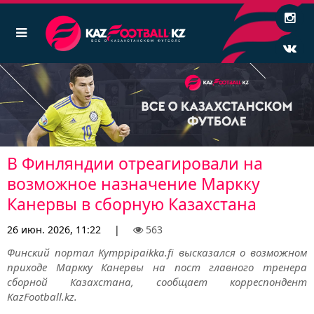
В Финляндии отреагировали на
возможное назначение Маркку
Канервы в сборную Казахстана
26 июн. 2026, 11:22
|
563
Финский портал Kymppipaikka.fi высказался о возможном
приходе Маркку Канервы на пост главного тренера
сборной Казахстана, сообщает корреспондент
KazFootball.kz.