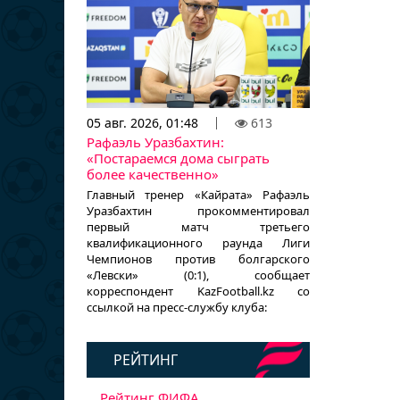
05 авг. 2026, 01:48
613
Рафаэль Уразбахтин:
«Постараемся дома сыграть
более качественно»
Главный тренер «Кайрата» Рафаэль
Уразбахтин прокомментировал
первый матч третьего
квалификационного раунда Лиги
Чемпионов против болгарского
«Левски» (0:1), сообщает
корреспондент KazFootball.kz со
ссылкой на пресс-службу клуба:
РЕЙТИНГ
Рейтинг ФИФА