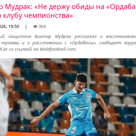
р Мудрак: «Не держу обиды на «Ордаба
 клубу чемпионства»
26, 19:50
|
304
кий защитник Виктор Мудрак рассказал о восстановлен
травмы и о расставании с «Ордабасы», сообщает корр
l.kz со ссылкой на Moldfootball.com.