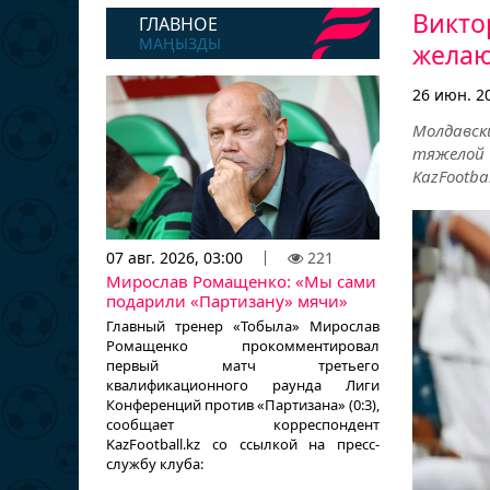
Викто
ГЛАВНОЕ
МАҢЫЗДЫ
желаю
26 июн. 20
Молдавс
тяжелой 
KazFootbal
07 авг. 2026, 03:00
221
Мирослав Ромащенко: «Мы сами
подарили «Партизану» мячи»
Главный тренер «Тобыла» Мирослав
Ромащенко прокомментировал
первый матч третьего
квалификационного раунда Лиги
Конференций против «Партизана» (0:3),
сообщает корреспондент
KazFootball.kz со ссылкой на пресс-
службу клуба: