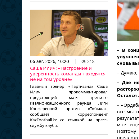
– В кон
улучшен
06 авг. 2026, 10:20
218
снова вы
Саша Илич: «Настроение и
– Думаю, 
уверенность команды находятся
не на том уровне»
– Две н
Главный тренер «Партизана» Саша
расторж
Илич прокомментировал
Остался 
предстоящий матч третьего
квалификационного раунда Лиги
– «Ордаб
Конференций против «Тобыла»,
все мы п
сообщает корреспондент
результа
KazFootball.kz со ссылкой на пресс-
мне еще
службу клуба:
Поэтому
предложе