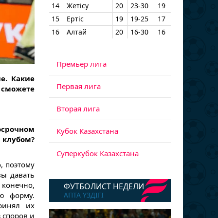
14
Жетісу
20
23-30
19
15
Ертіс
19
19-25
17
16
Алтай
20
16-30
16
Премьер лига
е. Какие
Первая лига
 сможете
Вторая лига
осрочном
Кубок Казахстана
 клубом?
Суперкубок Казахстана
, поэтому
вы давать
 конечно,
ФУТБОЛИСТ НЕДЕЛИ
ю форму.
АПТА ҮЗДІГІ
ринял их
 споров и