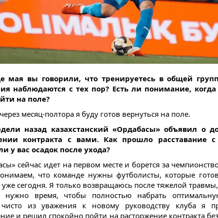
це мая вы говорили, что тренируетесь в общей групп
ия наблюдаются с тех пор? Есть ли понимание, когда
йти на поле?
через месяц-полтора я буду готов вернуться на поле.
едели назад казахстанский «Ордабасы» объявил о д
ении контракта с вами. Как прошло расставание с
ли у вас осадок после ухода?
асы» сейчас идет на первом месте и борется за чемпионство
онимаем, что команде нужны футболисты, которые гото
т уже сегодня. Я только возвращаюсь после тяжелой травмы,
 нужно время, чтобы полностью набрать оптимальну
 чисто из уважения к новому руководству клуба я п
ние и решил спокойно пойти на расторжение контракта без