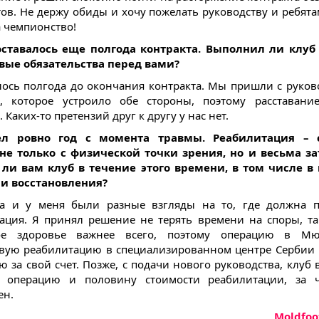
ов. Не держу обиды и хочу пожелать руководству и ребята
а чемпионство!
оставалось еще полгода контракта. Выполнил ли клуб
вые обязательства перед вами?
лось полгода до окончания контракта. Мы пришли с руков
, которое устроило обе стороны, поэтому расставани
 Каких-то претензий друг к другу у нас нет.
л ровно год с момента травмы. Реабилитация –
не только с физической точки зрения, но и весьма з
ли вам клуб в течение этого времени, в том числе в
 и восстановления?
ба и у меня были разные взгляды на то, где должна п
ация. Я принял решение не терять времени на споры, та
е здоровье важнее всего, поэтому операцию в М
вую реабилитацию в специализированном центре Сербии
ю за свой счет. Позже, с подачи нового руководства, клуб 
а операцию и половину стоимости реабилитации, за 
ен.
Moldfoo