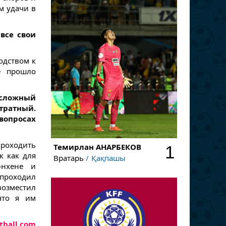
м удачи в
 все свои
одством к
е прошло
 сложный
атратный.
 вопросах
роходить
Темирлан
АНАРБЕКОВ
1
к как для
Вратарь
Қақпашы
юнхене и
 проходил
возместил
что я им
tball.com