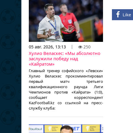
Like
05 авг. 2026, 13:13
250
Хулио Веласкес: «Мы абсолютно
заслужили победу над
«Кайратом»
Главный тренер софийского «Левски»
Хулио Веласкес прокомментировал
первый матч третьего
квалификационного раунда Лиги
Чемпионов против «Кайрата» (1:0),
сообщает корреспондент
KazFootball.kz со ссылкой на пресс-
службу клуба: