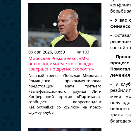
конфликт
борьбе з
– У вас 
финансо
– Остава
решению
спокойно.
06 авг. 2026, 09:59
183
– Проше
Мирослав Ромащенко: «Мы
процесс 
четко понимаем, что нас ждут
Помогал 
совершенно другие скорости»
лечения
Главный тренер «Тобыла» Мирослав
Ромащенко прокомментировал
– У клу
предстоящий матч третьего
реабилит
квалификационного раунда Лиги
меня мо
Конференций против «Партизана»,
сообщает корреспондент
полугодо
KazFootball.kz со ссылкой на пресс-
полность
службу клуба:
траты з
благодар