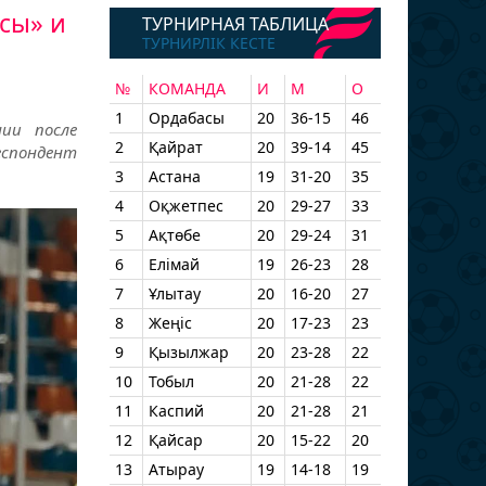
сы» и
ТУРНИРНАЯ ТАБЛИЦА
ТУРНИРЛІК КЕСТЕ
№
КОМАНДА
И
М
О
1
Ордабасы
20
36-15
46
ии после
2
Қайрат
20
39-14
45
еспондент
3
Астана
19
31-20
35
4
Оқжетпес
20
29-27
33
5
Ақтөбе
20
29-24
31
6
Елімай
19
26-23
28
7
Ұлытау
20
16-20
27
8
Жеңіс
20
17-23
23
9
Қызылжар
20
23-28
22
10
Тобыл
20
21-28
22
11
Каспий
20
21-28
21
12
Қайсар
20
15-22
20
13
Атырау
19
14-18
19