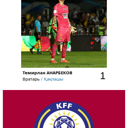
Темирлан
АНАРБЕКОВ
1
Вратарь
Қақпашы