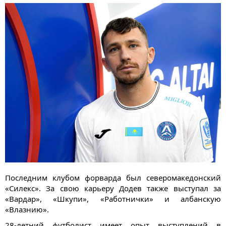
Последним клубом форварда был северомакедонский
«Силекс». За свою карьеру Додев также выступал за
«Вардар», «Шкупи», «Работнички» и албанскую
«Влазнию».
28-летний футболист имеет опыт выступлений в