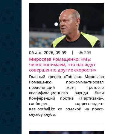
06 авг. 2026, 09:59
203
Мирослав Ромащенко: «Мы
четко понимаем, что нас ждут
совершенно другие скорости»
Главный тренер «Тобыла» Мирослав
Ромащенко прокомментировал
предстоящий матч третьего
квалификационного раунда Лиги
Конференций против «Партизана»,
сообщает корреспондент
KazFootball.kz со ссылкой на пресс-
службу клуба: