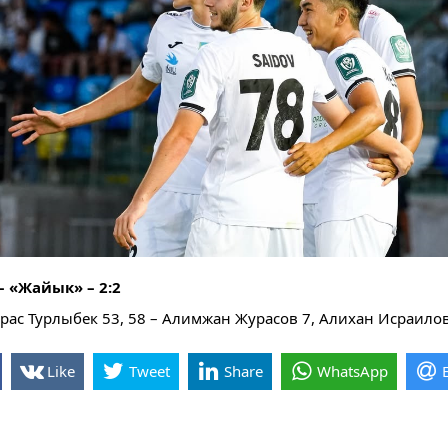
– «Жайык» – 2:2
ас Турлыбек 53, 58 – Алимжан Журасов 7, Алихан Исраило
Like
Tweet
Share
WhatsApp