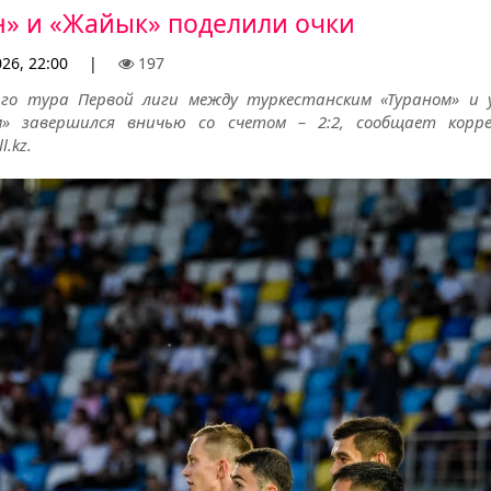
н» и «Жайык» поделили очки
26, 22:00
|
197
го тура Первой лиги между туркестанским «Тураном» и 
» завершился вничью со счетом – 2:2, сообщает корр
l.kz.