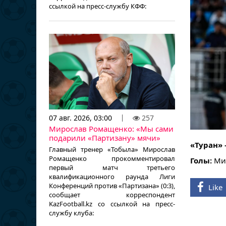
ссылкой на пресс-службу КФФ:
07 авг. 2026, 03:00
257
Мирослав Ромащенко: «Мы сами
подарили «Партизану» мячи»
«Туран» 
Главный тренер «Тобыла» Мирослав
Ромащенко прокомментировал
Голы:
Мир
первый матч третьего
квалификационного раунда Лиги
Конференций против «Партизана» (0:3),
Like
сообщает корреспондент
KazFootball.kz со ссылкой на пресс-
службу клуба: