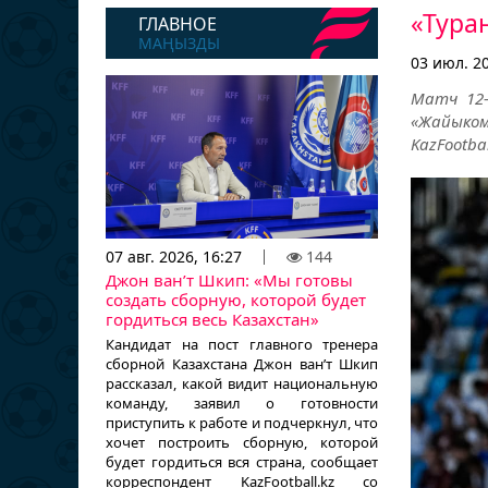
«Тура
ГЛАВНОЕ
МАҢЫЗДЫ
03 июл. 20
Матч 12-
«Жайыком
KazFootbal
07 авг. 2026, 16:27
144
Джон ван’т Шкип: «Мы готовы
создать сборную, которой будет
гордиться весь Казахстан»
Кандидат на пост главного тренера
сборной Казахстана Джон ван’т Шкип
рассказал, какой видит национальную
команду, заявил о готовности
приступить к работе и подчеркнул, что
хочет построить сборную, которой
будет гордиться вся страна, сообщает
корреспондент KazFootball.kz со