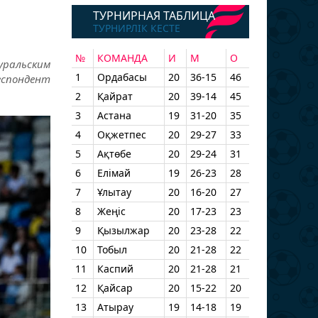
ТУРНИРНАЯ ТАБЛИЦА
ТУРНИРЛІК КЕСТЕ
№
КОМАНДА
И
М
О
уральским
1
Ордабасы
20
36-15
46
еспондент
2
Қайрат
20
39-14
45
3
Астана
19
31-20
35
4
Оқжетпес
20
29-27
33
5
Ақтөбе
20
29-24
31
6
Елімай
19
26-23
28
7
Ұлытау
20
16-20
27
8
Жеңіс
20
17-23
23
9
Қызылжар
20
23-28
22
10
Тобыл
20
21-28
22
11
Каспий
20
21-28
21
12
Қайсар
20
15-22
20
13
Атырау
19
14-18
19