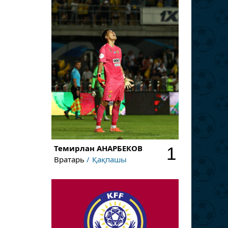
Темирлан
АНАРБЕКОВ
1
Вратарь
Қақпашы