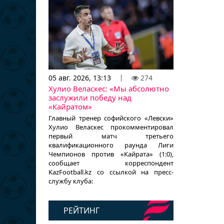
05 авг. 2026, 13:13
274
Хулио Веласкес: «Мы абсолютно
заслужили победу над
«Кайратом»
Главный тренер софийского «Левски»
Хулио Веласкес прокомментировал
первый матч третьего
квалификационного раунда Лиги
Чемпионов против «Кайрата» (1:0),
сообщает корреспондент
KazFootball.kz со ссылкой на пресс-
службу клуба:
РЕЙТИНГ