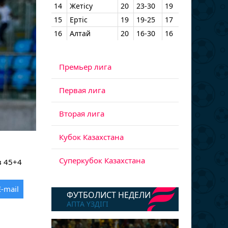
14
Жетісу
20
23-30
19
15
Ертіс
19
19-25
17
16
Алтай
20
16-30
16
Премьер лига
Первая лига
Вторая лига
Кубок Казахстана
Суперкубок Казахстана
в 45+4
E-mail
ФУТБОЛИСТ НЕДЕЛИ
АПТА ҮЗДІГІ