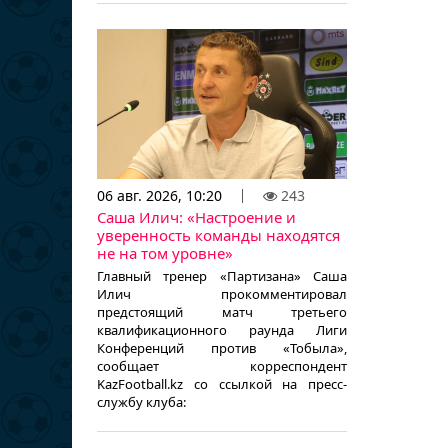
06 авг. 2026, 10:20
243
Саша Илич: «Настроение и
уверенность команды находятся
не на том уровне»
Главный тренер «Партизана» Саша
Илич прокомментировал
предстоящий матч третьего
квалификационного раунда Лиги
Конференций против «Тобыла»,
сообщает корреспондент
KazFootball.kz со ссылкой на пресс-
службу клуба: