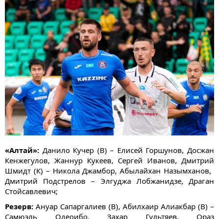
«Алтай»:
Данило Кучер (В) – ​Елисей Горшунов, Досжан
Кенжегулов, Жаннур Кукеев, Сергей Иванов, Дмитрий
Шмидт (К) – Никола Джамбор, Абылайхан Назымханов, ​
Дмитрий Подстрелов​ – Элгуджа Лобжанидзе, Драган
Стойсавлевич;
Резерв:
Ануар Сапаргалиев (В), Абилхаир Алиакбар (В) –
Самюэль Одеоибо, Захар Гультяев, Ораз