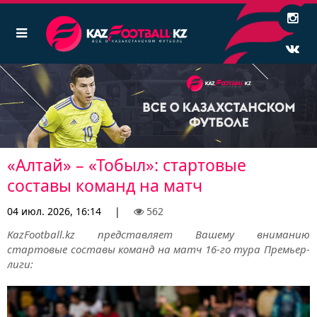
«Алтай» – «Тобыл»: стартовые
составы команд на матч
04 июл. 2026, 16:14
|
562
KazFootball.kz представляет Вашему вниманию
стартовые составы команд на матч 16-го тура Премьер-
лиги: