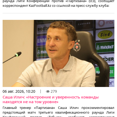
раунда Лиги Конференций против «Партизана» (0:3), сообщает
корреспондент KazFootball.kz со ссылкой на пресс-службу клуба:
06 авг. 2026, 10:20
279
Саша Илич: «Настроение и уверенность команды
находятся не на том уровне»
Главный тренер «Партизана» Саша Илич прокомментировал
предстоящий матч третьего квалификационного раунда Лиги
Конференций против «Тобыла», сообщает корреспондент