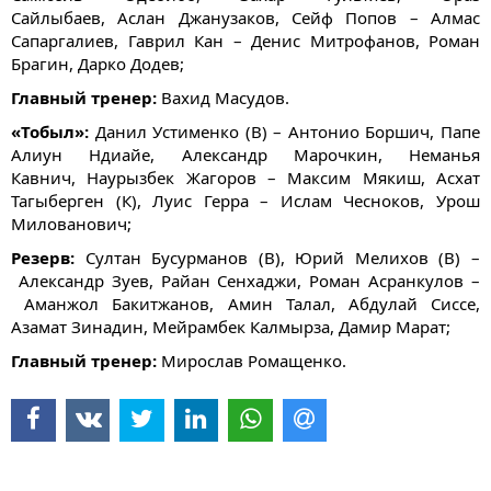
Сайлыбаев, Аслан Джанузаков, Сейф Попов – Алмас
Сапаргалиев, Гаврил Кан – Денис Митрофанов, Роман
Брагин, Дарко Додев;
Главный тренер:
Вахид Масудов.
«Тобыл»:
Данил Устименко (В) – Антонио Боршич, Папе
Алиун Ндиайе, Александр Марочкин, Неманья
Кавнич, Наурызбек Жагоров – Максим Мякиш, Асхат
Тагыберген (К), Луис Герра – Ислам Чесноков, Урош
Милованович;
Резерв:
Султан Бусурманов (В), Юрий Мелихов (В) –
Александр Зуев, ​Райан Сенхаджи​,​ Роман Асранкулов –
Аманжол Бакитжанов, Амин Талал, Абдулай Сиссе,
Азамат Зинадин, Мейрамбек Калмырза, Дамир Марат;
Главный тренер:
Мирослав Ромащенко.