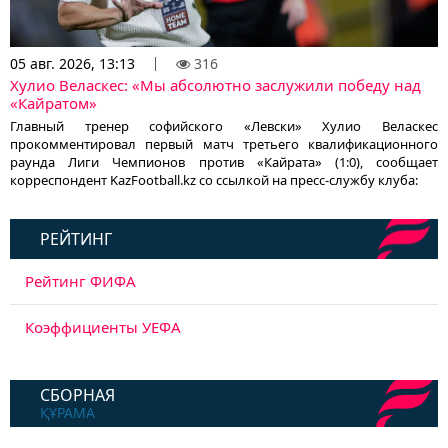
05 авг. 2026, 13:13
316
Хулио Веласкес: «Мы абсолютно заслужили победу над
«Кайратом»
Главный тренер софийского «Левски» Хулио Веласкес
прокомментировал первый матч третьего квалификационного
раунда Лиги Чемпионов против «Кайрата» (1:0), сообщает
корреспондент KazFootball.kz со ссылкой на пресс-службу клуба:
РЕЙТИНГ
Рейтинг ФИФА
Коэффициенты УЕФА
СБОРНАЯ
ҚҰРАМА