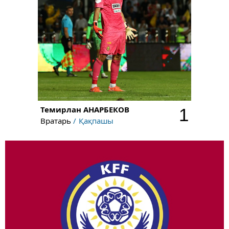
Темирлан
АНАРБЕКОВ
1
Вратарь
Қақпашы