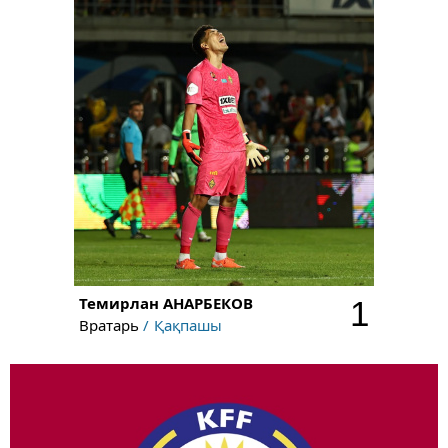
Темирлан
АНАРБЕКОВ
1
Вратарь
Қақпашы