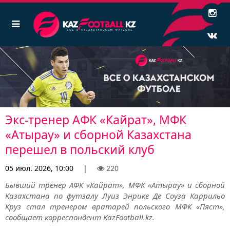
Экс-тренер АФК «Кайрат», МФК
«Атырау» и сборной Казахстана
перешел в польский клуб
05 июл. 2026, 10:00
|
220
Бывший тренер АФК «Кайрат», МФК «Атырау» и сборной
Казахстана по футзалу Луиз Энрике Де Соуза Каррильо
Круз стал тренером вратарей польского МФК «Пяст»,
сообщает корреспондент KazFootball.kz.