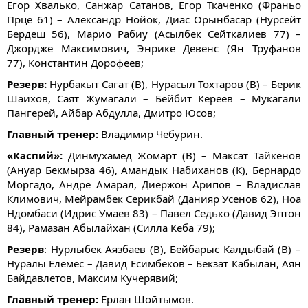
Егор Хвалько​, Санжар Сатанов, Егор Ткаченко (Франьо
Прце 61) – Александр Нойок, Диас Орынбасар (Нурсейт
Бердеш 56), Марио Рабиу (Асылбек Сейткалиев 77) –
Джордже Максимович, Энрике Девенс (Ян Труфанов
77), Константин Дорофеев;
Резерв:
Нурбакыт Сагат (В), Нурасыл Тохтаров (В) – Берик
Шаихов, Саят Жумагали – Бейбит Кереев – Мукагали
Пангерей, Айбар Абдулла, Дмитро Юсов;
Главный тренер:
Владимир Чебурин.
«Каспий»:
Динмухамед Жомарт (В) – Максат Тайкенов
(Ануар Бекмырза 46)​, Амандык Набиханов (К), Бернардо
Моргадо, Андре Амарал, Диержон Арипов – Владислав
Климович, Мейрамбек Серикбай (Данияр Усенов 62), Ноа
Ндомбаси​ (Идрис Умаев 83) – Павел Седько (Давид Эптон
84), Рамазан Абылайхан (Силла Кеба 79)​;
Резерв
: Нурлыбек Аязбаев (В), Бейбарыс Калдыбай (В) –
Нуралы Елемес​ – Давид Есимбеков – Бекзат Кабылан, Аян
Байдавлетов, Максим Кучерявий;
Главный тренер:
Ерлан Шойтымов.