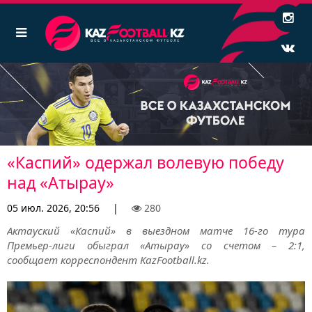
«Каспий» одержал волевую победу
над «Атырау»
05 июл. 2026, 20:56
|
280
Актауский «Каспий» в выездном матче 16-го тура
Премьер-лиги обыграл «Атырау» со счетом – 2:1,
сообщает корреспондент KazFootball.kz.