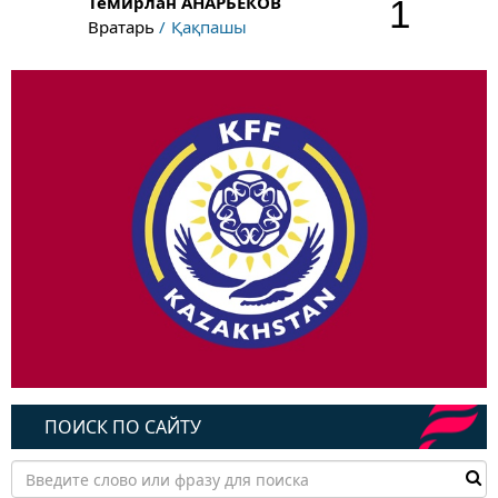
Темирлан
АНАРБЕКОВ
1
Вратарь
Қақпашы
ПОИСК ПО САЙТУ