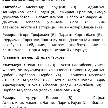
«Актобе»:
Александр Заруцкий (В) – Адильхан
Танжариков, Иван Ордец (К), Темирлан Ерланов, Тимур
Досмагамбетов – Багдат Каиров (Пабло Альварес 46),
Дмитрий Топалов (Даниель Соса 65), Яни
Атанасов, Агустин Пасторица, Нани – Артур Шушеначев;
Резерв:
Игорь Трофимец (В), Парасат Корганбаев (В) –
Нурдаулет Торегали, Талгат Кусяпов, Данило Митрович –
Еркебулан Сейдахмет, Мирам Кикбаев, Алишер
Кенжегулов – Гиорги Зариа, Виталий Латурнус;
Главный тренер:
Штефан Таркович.
«Жетысу»:
Степан Сикач (В) – Асхат Балтабеков, Диего
Флорес, Динмухамед Кашкен, Йован Пайович, ​Адильхан
Добай (Нурберген Нурбол 74) – Серикжан Мужиков
(Шынгыс Ануарбек 82), Цотне Мосиашвили, Адам
Адахаджиев, Шохан Абзалов (Мади Жакипбаев 58) –
Нурбол Ануарбеков (Марко Зиванович​ 46);
Резерв:
Артур Егоров (В) – Рафкат
Аслан, Алим Ахметов, Даниил Ларин, Рауан Орынбасар –
Султан Ертис;