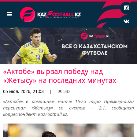
«Актобе» вырвал победу над
«Жетысу» на последних минутах
05 июл. 2026, 21:03
|
532
«Актобе» в домашнем матче 16-го тура Премьер-лиги
переиграл «Жетысу» со счетом – 2:1, сообщает
корреспондент KazFootball.kz.