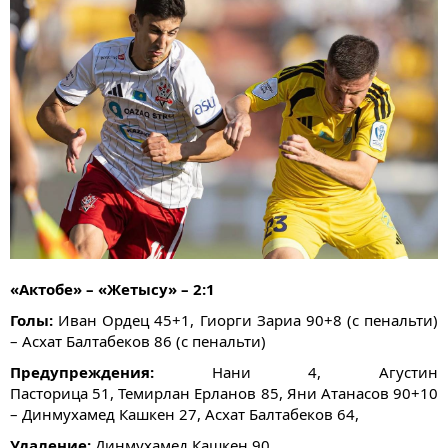
«Актобе» – «Жетысу» – 2:1
Голы:
Иван Ордец 45+1, Гиорги Зариа 90+8 (с пенальти)
– Асхат Балтабеков 86 (с пенальти)
Предупреждения:
Нани 4, Агустин
Пасторица 51, Темирлан Ерланов 85, Яни Атанасов 90+10
– Динмухамед Кашкен 27, Асхат Балтабеков 64,
Удаление:
Динмухамед Кашкен 90