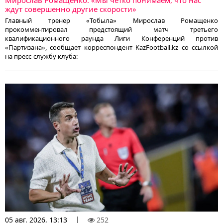
Мирослав Ромащенко: «Мы четко понимаем, что нас
ждут совершенно другие скорости»
Главный тренер «Тобыла» Мирослав Ромащенко
прокомментировал предстоящий матч третьего
квалификационного раунда Лиги Конференций против
«Партизана», сообщает корреспондент KazFootball.kz со ссылкой
на пресс-службу клуба:
05 авг. 2026, 13:13
252