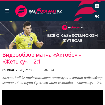
Видеообзор матча «Актобе» –
«Жетысу» – 2:1
05 июл. 2026, 21:05
|
624
KazFootball.kz представляет Вашему вниманию видеообзор
матча 16-го тура Премьер-лиги «Актобе» – «Жетысу» – 2:1.