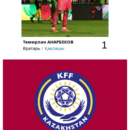
Темирлан
АНАРБЕКОВ
1
Вратарь
Қақпашы