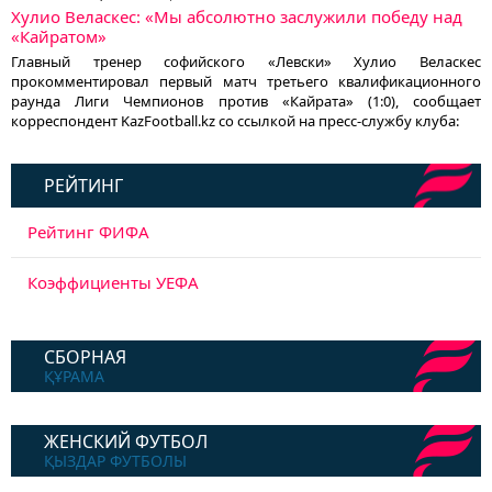
Хулио Веласкес: «Мы абсолютно заслужили победу над
«Кайратом»
Главный тренер софийского «Левски» Хулио Веласкес
прокомментировал первый матч третьего квалификационного
раунда Лиги Чемпионов против «Кайрата» (1:0), сообщает
корреспондент KazFootball.kz со ссылкой на пресс-службу клуба:
РЕЙТИНГ
Рейтинг ФИФА
Коэффициенты УЕФА
СБОРНАЯ
ҚҰРАМА
ЖЕНСКИЙ ФУТБОЛ
ҚЫЗДАР ФУТБОЛЫ