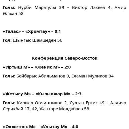
Голы:
Нурби Маратулы 39 – Виктор Лакеев 4, Амир
Әліхан 58
«Талас» – «Хромтау» – 0:1
Гол:
Шынгыс Шамшеден 56
Конференция Северо-Восток
«Иртыш М» – «Женис М» – 2:0
Голы:
Бейбарыс Абильманов 9, Еламан Муликов 34
«Жетысу М» – «Кызылжар М» – 2:3
Голы:
Кирилл Овчинников 2, Султан Ертис 49 – Алдияр
Серикбай 17, 42, Жанторе Молдабаев 58
«Окжетпес М» – «Улытау М» – 4:0