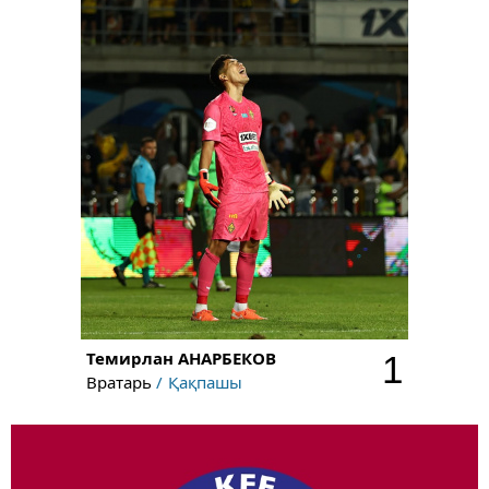
Темирлан
АНАРБЕКОВ
1
Вратарь
Қақпашы