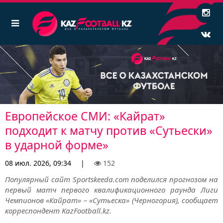
Европейское СМИ: «Кайрат»
подходит к матчу против «Сутьески»
в ударной форме»
08 июл. 2026, 09:34
|
152
Популярный сайт Sportskeeda.com поделился прогнозом на
первый матч первого квалификационного раунда Лиги
Чемпионов «Кайрат» – «Сутьеска» (Черногория), сообщает
корреспондент KazFootball.kz.