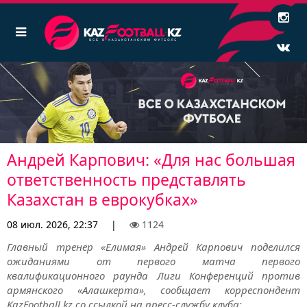
Андрей Карпович: «Для нас большая
ответственность представлять
Казахстан в еврокубках»
08 июл. 2026, 22:37
|
1124
Главный тренер «Елимая» Андрей Карпович поделился
ожиданиями от первого матча первого
квалификационного раунда Лиги Конференций против
армянского «Алашкерта», сообщает корреспондент
KazFootball.kz со ссылкой на пресс-службу клуба: