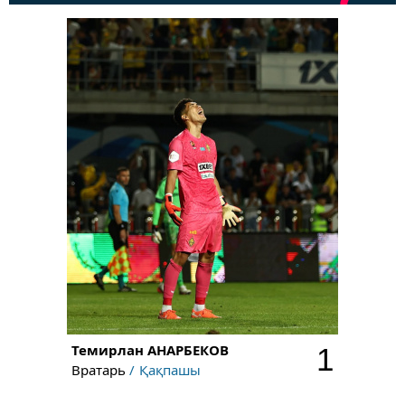
Темирлан
АНАРБЕКОВ
1
Вратарь
Қақпашы