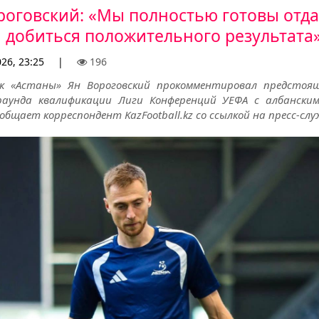
роговский: «Мы полностью готовы отда
и добиться положительного результата
26, 23:25
|
196
к «Астаны» Ян Вороговский прокомментировал предстоя
раунда квалификации Лиги Конференций УЕФА с албански
общает корреспондент KazFootball.kz со ссылкой на пресс-слу