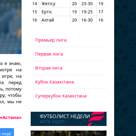
14
Жетісу
20
23-30
19
15
Ертіс
19
19-25
17
16
Алтай
20
16-30
16
Премьер лига
Первая лига
о я знаю,
Вторая лига
мотря на
 игре, на
Кубок Казахстана
та перед
ь, потому
ру, чтобы
Суперкубок Казахстана
ыл, мы не
ФУТБОЛИСТ НЕДЕЛИ
«Астана»
АПТА ҮЗДІГІ
E-mail