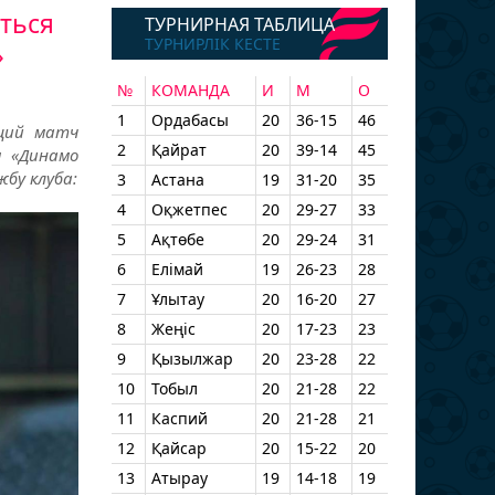
ться
ТУРНИРНАЯ ТАБЛИЦА
ТУРНИРЛІК КЕСТЕ
»
№
КОМАНДА
И
М
О
1
Ордабасы
20
36-15
46
щий матч
2
Қайрат
20
39-14
45
м «Динамо
жбу клуба:
3
Астана
19
31-20
35
4
Оқжетпес
20
29-27
33
5
Ақтөбе
20
29-24
31
6
Елімай
19
26-23
28
7
Ұлытау
20
16-20
27
8
Жеңіс
20
17-23
23
9
Қызылжар
20
23-28
22
10
Тобыл
20
21-28
22
11
Каспий
20
21-28
21
12
Қайсар
20
15-22
20
13
Атырау
19
14-18
19