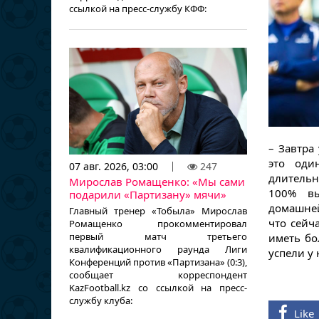
ссылкой на пресс-службу КФФ:
– Завтра
это оди
07 авг. 2026, 03:00
247
длительн
Мирослав Ромащенко: «Мы сами
100% вы
подарили «Партизану» мячи»
домашней
Главный тренер «Тобыла» Мирослав
что сейч
Ромащенко прокомментировал
первый матч третьего
иметь бо
квалификационного раунда Лиги
успели у 
Конференций против «Партизана» (0:3),
сообщает корреспондент
KazFootball.kz со ссылкой на пресс-
службу клуба:
Like