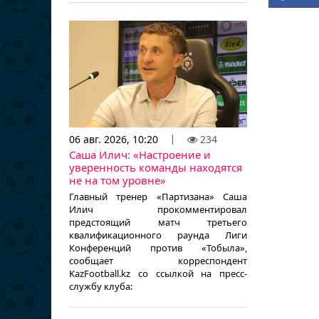
06 авг. 2026, 10:20
234
Саша Илич: «Настроение и
уверенность команды находятся
не на том уровне»
Главный тренер «Партизана» Саша
Илич прокомментировал
предстоящий матч третьего
квалификационного раунда Лиги
Конференций против «Тобыла»,
сообщает корреспондент
KazFootball.kz со ссылкой на пресс-
службу клуба: