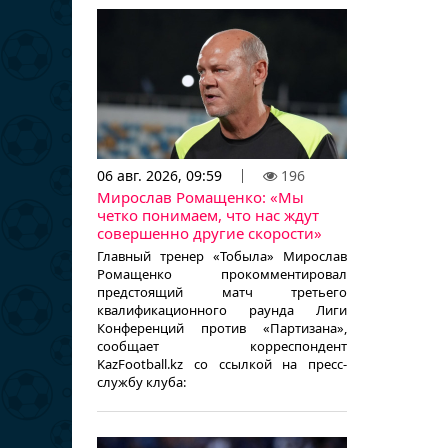
06 авг. 2026, 09:59
196
Мирослав Ромащенко: «Мы
четко понимаем, что нас ждут
совершенно другие скорости»
Главный тренер «Тобыла» Мирослав
Ромащенко прокомментировал
предстоящий матч третьего
квалификационного раунда Лиги
Конференций против «Партизана»,
сообщает корреспондент
KazFootball.kz со ссылкой на пресс-
службу клуба: