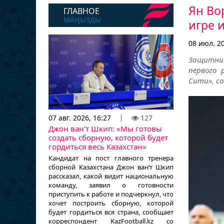
Ян Во
ГЛАВНОЕ
МАҢЫЗДЫ
игре 
08 июл. 20
Защитни
первого 
Сити», со
07 авг. 2026, 16:27
127
Джон ван’т Шкип: «Мы готовы
создать сборную, которой будет
гордиться весь Казахстан»
Кандидат на пост главного тренера
сборной Казахстана Джон ван’т Шкип
рассказал, какой видит национальную
команду, заявил о готовности
приступить к работе и подчеркнул, что
хочет построить сборную, которой
будет гордиться вся страна, сообщает
корреспондент KazFootball.kz со