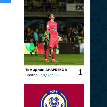
Темирлан
АНАРБЕКОВ
1
Вратарь
Қақпашы