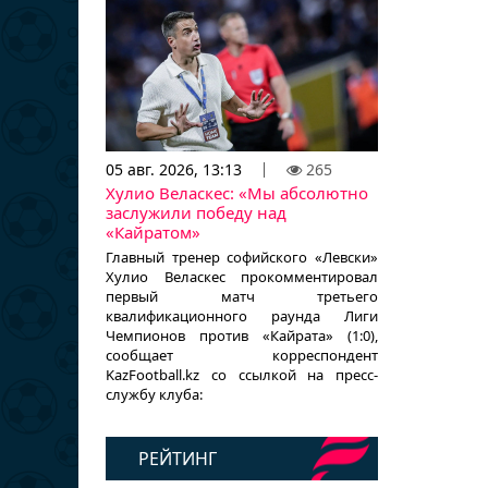
05 авг. 2026, 13:13
265
Хулио Веласкес: «Мы абсолютно
заслужили победу над
«Кайратом»
Главный тренер софийского «Левски»
Хулио Веласкес прокомментировал
первый матч третьего
квалификационного раунда Лиги
Чемпионов против «Кайрата» (1:0),
сообщает корреспондент
KazFootball.kz со ссылкой на пресс-
службу клуба:
РЕЙТИНГ