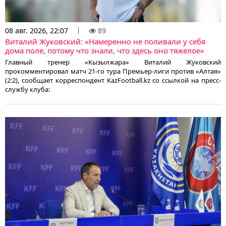
08 авг. 2026, 22:07
89
Виталий Жуковский: «Намеренно не поливали у себя
дома поле, потому что знали, что здесь оно тяжелое»
Главный тренер «Кызылжара» Виталий Жуковский
прокомментировал матч 21-го тура Премьер-лиги против «Алтая»
(2:2), сообщает корреспондент KazFootball.kz со ссылкой на пресс-
службу клуба: