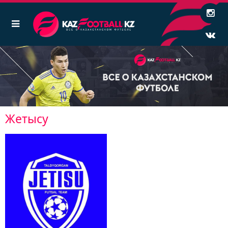
Жетысу