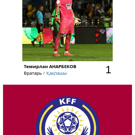
Темирлан
АНАРБЕКОВ
1
Вратарь
Қақпашы