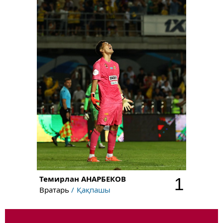
Темирлан
АНАРБЕКОВ
1
Вратарь
Қақпашы