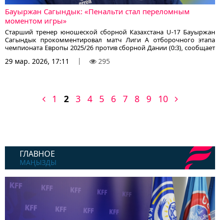
Бауыржан Сагындык: «Пенальти стал переломным
моментом игры»
Старший тренер юношеской сборной Казахстана U-17 Бауыржан
Сагындык прокомментировал матч Лиги A отборочного этапа
чемпионата Европы 2025/26 против сборной Дании (0:3), сообщает
корреспондент KazFootball.kz со ссылкой на официальный сайт
29 мар. 2026, 17:11
295
КФФ.
1
2
3
4
5
6
7
8
9
10
ГЛАВНОЕ
МАҢЫЗДЫ