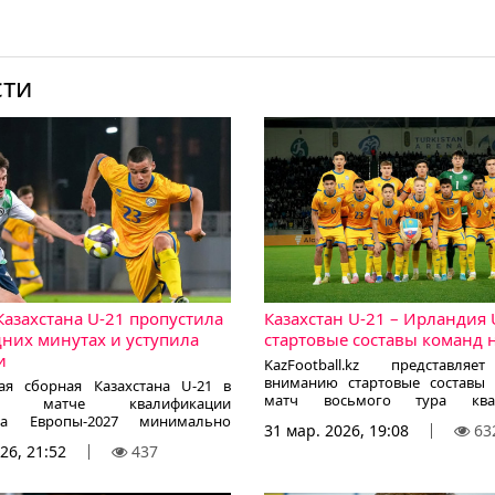
сти
Казахстана U-21 пропустила
Казахстан U-21 – Ирландия 
дних минутах и уступила
стартовые составы команд 
и
KazFootball.kz представля
вниманию стартовые составы
я сборная Казахстана U-21 в
матч восьмого тура квал
ем матче квалификации
Чемпионата Европы-2027:
та Европы-2027 минимально
31 мар. 2026, 19:08
63
Ирландии U-21 со счетом – 0:1,
26, 21:52
437
орреспондент KazFootball.kz.