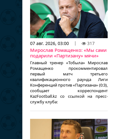
07 авг. 2026, 03:00
317
Мирослав Ромащенко: «Мы сами
подарили «Партизану» мячи»
Главный тренер «Тобыла» Мирослав
Ромащенко прокомментировал
первый матч третьего
квалификационного раунда Лиги
Конференций против «Партизана» (0:3),
сообщает корреспондент
KazFootball.kz со ссылкой на пресс-
службу клуба: