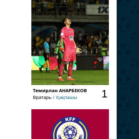
Темирлан
АНАРБЕКОВ
1
Вратарь
Қақпашы