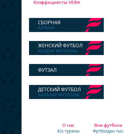
Коэффициенты УЕФА
СБОРНАЯ
ҚҰРАМА
ЖЕНСКИЙ ФУТБОЛ
ҚЫЗДАР ФУТБОЛЫ
ФУТЗАЛ
ДЕТСКИЙ ФУТБОЛ
БАЛАЛАР ФУТБОЛЫ
О нас
Вне футбола
Біз туралы
Футболдан тыс