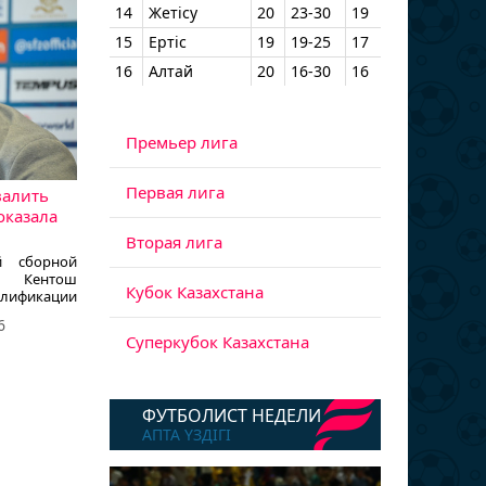
14
Жетісу
20
23-30
19
15
Ертіс
19
19-25
17
16
Алтай
20
16-30
16
Премьер лига
Первая лига
валить
оказала
Вторая лига
й сборной
в Кентош
Кубок Казахстана
лификации
ив сборной
6
сообщает
Суперкубок Казахстана
 ссылкой на
вацкого
ФУТБОЛИСТ НЕДЕЛИ
АПТА ҮЗДІГІ