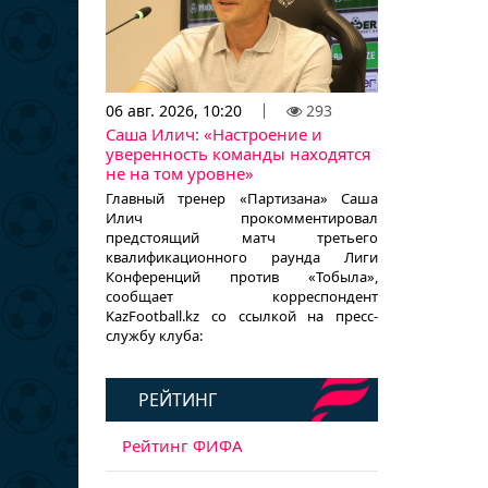
06 авг. 2026, 10:20
293
Саша Илич: «Настроение и
уверенность команды находятся
не на том уровне»
Главный тренер «Партизана» Саша
Илич прокомментировал
предстоящий матч третьего
квалификационного раунда Лиги
Конференций против «Тобыла»,
сообщает корреспондент
KazFootball.kz со ссылкой на пресс-
службу клуба:
РЕЙТИНГ
Рейтинг ФИФА