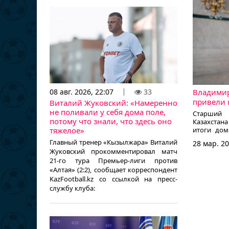
Владимир
08 авг. 2026, 22:07
33
привели 
Виталий Жуковский: «Намеренно
не поливали у себя дома поле,
Старший 
потому что знали, что здесь оно
Казахста
итоги дом
тяжелое»
чемпионат
Главный тренер «Кызылжара» Виталий
28 мар. 20
(1:3), 
Жуковский прокомментировал матч
KazFootbal
21-го тура Премьер-лиги против
сайт КФФ:
«Алтая» (2:2), сообщает корреспондент
KazFootball.kz со ссылкой на пресс-
службу клуба: