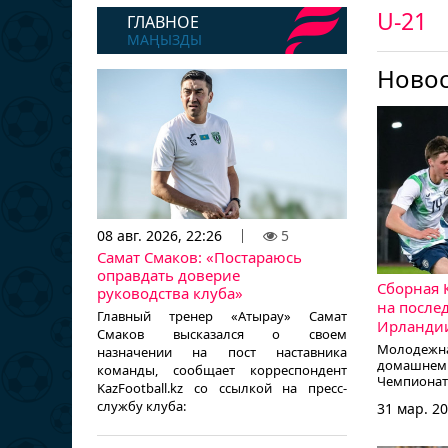
U-21
ГЛАВНОЕ
МАҢЫЗДЫ
Ново
08 авг. 2026, 22:26
5
Самат Смаков: «Постараюсь
оправдать доверие
Сборная 
руководства клуба»
на после
Главный тренер «Атырау» Самат
Ирланди
Смаков высказался о своем
Молодежна
назначении на пост наставника
домашн
команды, сообщает корреспондент
Чемпиона
KazFootball.kz со ссылкой на пресс-
проиграла 
службу клуба:
31 мар. 20
сообщает к