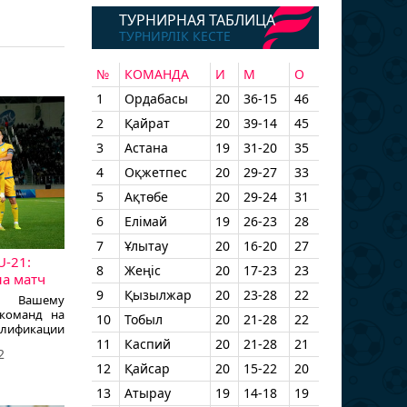
ТУРНИРНАЯ ТАБЛИЦА
ТУРНИРЛІК КЕСТЕ
№
КОМАНДА
И
М
О
1
Ордабасы
20
36-15
46
2
Қайрат
20
39-14
45
3
Астана
19
31-20
35
4
Оқжетпес
20
29-27
33
5
Ақтөбе
20
29-24
31
6
Елімай
19
26-23
28
7
Ұлытау
20
16-20
27
U-21:
8
Жеңіс
20
17-23
23
на матч
9
Қызылжар
20
23-28
22
ет Вашему
 команд на
10
Тобыл
20
21-28
22
ификации
11
Каспий
20
21-28
21
2
12
Қайсар
20
15-22
20
13
Атырау
19
14-18
19