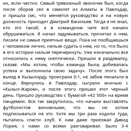
их, если честно. Самый тревожный звоночек был, когда
после сборов сел в самолет из Алматы в Павлодар,
и пришла смс, что меняется руководство и на новую
должность приходит Дмитрий Васильев. Тогда я не знал,
кто это такой, а в командном чате всё начало
обрушиваться. Я начал задумываться, прочитал о нем,
писали не самые приятные вещи. Пока не пообщаешься
с человеком лично, нельзя судить о нем, но то, что было
в его истории нельзя перечеркнуть. Уже изначально все
относились к нему скептически. Пришли в раздевалку,
сказав: «Мы хотим, чтобы команда была, добивалась
успеха и выполнила свою задачу». После этого был
выезд в Кызылорду, проиграли 0:1, не забив пенальти в
конце. Вернулись в Павлодар, сыграли вничью с
«Кызыл-Жаром», и после этого пришел этот черный
день. Пришло руководство с бумагой «42 500» на время
пандемии. Все так закрутилось, что начали выставлять
футболистов виновными, что мы не хотим
подписываться на это. Хотя мы три раза ходили туда,
пытались спасти клуб. К нам даже приезжал Давид
Лория, с нами со всеми разговаривал. Было 3-4