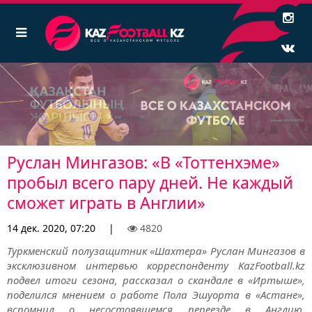
Руслан Мингазов: «В «Тоттенхэме»
пробыл всего пару дней. Не каждый
сможет играть в Англии»
14 дек. 2020, 07:20
|
4820
Туркменский полузащитник «Шахтера» Руслан Мингазов в
эксклюзивном интервью корреспонденту KazFootball.kz
подвел итоги сезона, рассказал о скандале в «Иртыше»,
поделился мнением о работе Пола Эшуорта в «Астане»,
вспомнил о несостоявшемся переезде в Англию,