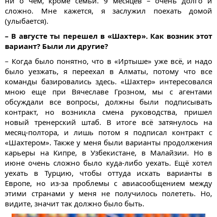
ни о чем, кроме семьи. 9 месяцев – очень долго и
сложно. Мне кажется, я заслужил поехать домой
(улыбается).
– В августе ты перешел в «Шахтер». Как возник этот
вариант? Были ли другие?
– Когда было понятно, что в «Иртыше» уже всё, и надо
было уезжать, я переехал в Алматы, потому что все
команды базировались здесь. «Шахтер» интересовался
мною еще при Вячеславе Грозном, мы с агентами
обсуждали все вопросы, должны были подписывать
контракт, но возникла смена руководства, пришел
новый тренерский штаб. В итоге всё затянулось на
месяц-полтора, и лишь потом я подписал контракт с
«Шахтером». Также у меня были варианты продолжения
карьеры на Кипре, в Узбекистане, в Малайзии. Но в
июне очень сложно было куда-либо уехать. Ещё хотел
уехать в Турцию, чтобы оттуда искать варианты в
Европе, но из-за проблемы с авиасообщением между
этими странами у меня не получилось полететь. Но,
видите, значит так должно было быть.